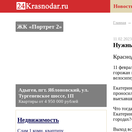
Новост
Главная
ЖК «Портрет 2»
11.02.202
Нужны
Красно
11 февра
горожан 
велосипе
Екатерин
Адыгея, пгт. Яблоновский, ул.
проносил
Тургеневское шоссе, 1П
выехавши
Квартиры от 4 950 000 рублей
Что тогд
Екатерин
Недвижимость
городах?
Выход вс
Сдам 1 комн. квартиру