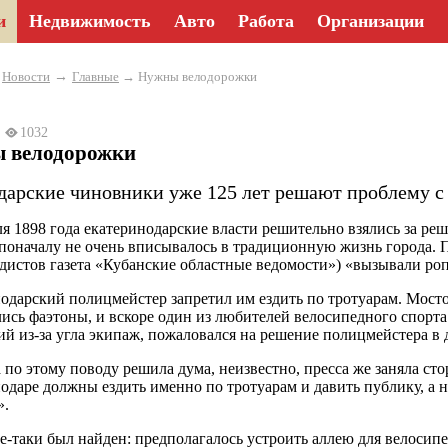
и
Недвижимость
Авто
Работа
Организации
→
→
Новости
Главные
→ Нужны велодорожки
3
1032
 велодорожки
дарские чиновники уже 125 лет решают проблему с
ля 1898 года екатеринодарские власти решительно взялись за ре
поначалу не очень вписывалось в традиционную жизнь города. 
дистов газета «Кубанские областные ведомости») «вызывали ро
одарский полицмейстер запретил им ездить по тротуарам. Мост
ись фаэтоны, и вскоре один из любителей велосипедного спорта 
й из-за угла экипаж, пожаловался на решение полицмейстера в 
а по этому поводу решила дума, неизвестно, пресса же заняла с
одаре должны ездить именно по тротуарам и давить публику, а не
».
е-таки был найден: предполагалось устроить аллею для велосипед