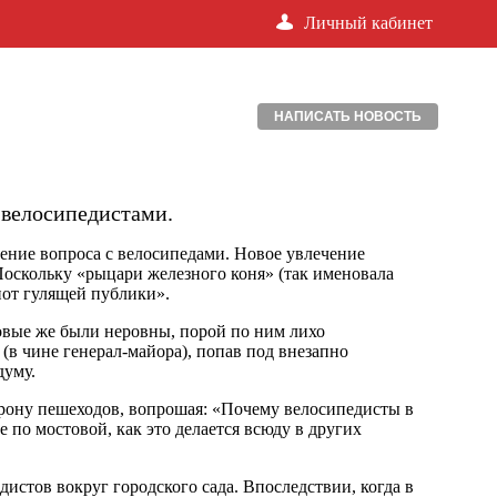
Личный кабинет
НАПИСАТЬ НОВОСТЬ
 велосипедистами.
шение вопроса с велосипедами. Новое увлечение
Поскольку «рыцари железного коня» (так именовала
пот гулящей публики».
овые же были неровны, порой по ним лихо
(в чине генерал-майора), попав под внезапно
думу.
торону пешеходов, вопрошая: «Почему велосипедисты в
 по мостовой, как это делается всюду в других
истов вокруг городского сада. Впоследствии, когда в