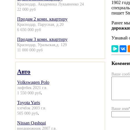
1902 год
Краснодар, Академика Лукьяненко 24
специаль
22 000 руб
пишет St
Продам 2 комн. квартиру
Ранее мы
Краснодар, Парусная, д.20
дорожки
6 650 000 руб
Узнавай 
Продам 3 комн. квартиру
Краснодар, Уральская,д. 129
11 000 000 руб
Коммент
Авто
Ваше соо
Volkswagen Polo
лифтбек 2021 г.в.
.
1 550 000 руб
Toyota Yaris
хэтчбэк 2003 г.в.
Ваше имя
.
505 000 руб
Nissan Qashqai
внедорожник 2007 г.в.