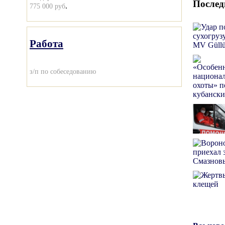
Послед
.
775 000 руб
Работа
з/п по собеседованию