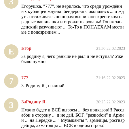
З
Егорушка, "777", не верилось, что среди урождённ
ых кубанцев ждуны- бендеровцы окопались ... и жд
ут - отсиживаясь по норам вышивают крестиком па
радные вашиванки и строчат шаровары! Гопак запа
денский разучивают ... То-То к ПОНАЕХАМ местн
ые с подозрением...
Егор
21:30 22.02.2023
Е
За родину я, чего раньше не рыл и не вступал? Уже
было нужно
777
21:16 22.02.2023
7
ЗаРодину Я., начинай
ЗаРодину Я.
20:25 22.02.2023
З
Нужно будет и ВСЁ выроем ... без приказов!!! Рассл
абон в сторону ... и не дай, БОГ, "разнобой" в Арми
и ... на Передке ... " Музыканты ", армейцы, росгвар
дейцы, ахматовцы ... ВСЕ в одном строю!