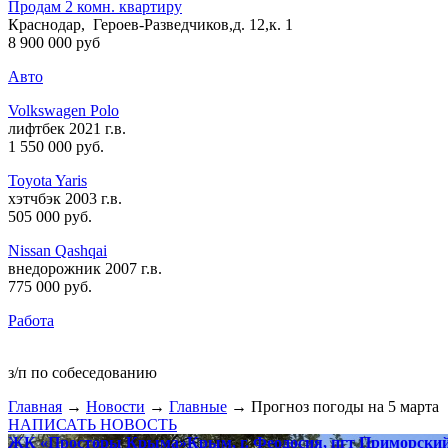
Продам 2 комн. квартиру
Краснодар, Героев-Разведчиков,д. 12,к. 1
8 900 000 руб
Авто
Volkswagen Polo
лифтбек 2021 г.в.
1 550 000 руб
.
Toyota Yaris
хэтчбэк 2003 г.в.
505 000 руб
.
Nissan Qashqai
внедорожник 2007 г.в.
775 000 руб
.
Работа
з/п по собеседованию
Главная
→
Новости
→
Главные
→ Прогноз погоды на 5 марта
НАПИСАТЬ НОВОСТЬ
ЖК «Просторы Крыма»
Крым, г. Феодосия, пгт Приморски