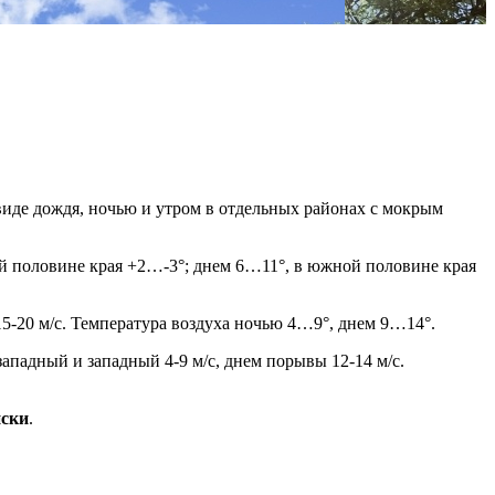
виде дождя, ночью и утром в отдельных районах с мокрым
ой половине края +2…-3°; днем 6…11°, в южной половине края
5-20 м/с. Температура воздуха ночью 4…9°, днем 9…14°.
ападный и западный 4-9 м/с, днем порывы 12-14 м/с.
иски
.