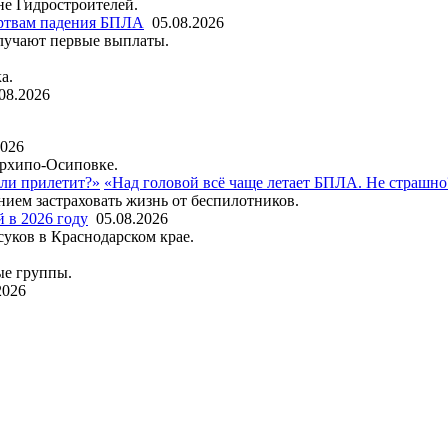
не Гидростроителей.
ртвам падения БПЛА
05.08.2026
лучают первые выплаты.
а.
08.2026
2026
Архипо-Осиповке.
«Над головой всё чаще летает БПЛА. Не страшно
нием застраховать жизнь от беспилотников.
й в 2026 году
05.08.2026
суков в Краснодарском крае.
ые группы.
2026