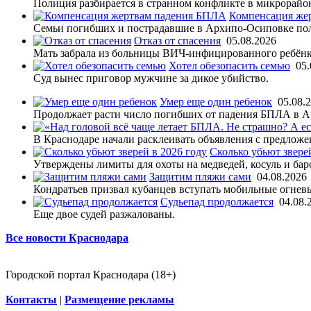
Полиция разбирается в странном конфликте в микрорайо
Компенсация же
Семьи погибших и пострадавшие в Архипо-Осиповке по
Отказ от спасения
05.08.2026
Мать забрала из больницы ВИЧ-инфицированного ребёнк
Хотел обезопасить семью
05.
Суд вынес приговор мужчине за дикое убийство.
Умер еще один ребенок
05.08.
Продолжает расти число погибших от падения БПЛА в 
В Краснодаре начали расклеивать объявления с предложе
Сколько убьют звере
Утверждены лимиты для охоты на медведей, косуль и бар
Защитим пляжи сами
04.08.2026
Кондратьев призвал кубанцев вступать мобильные огнев
Судьепад продолжается
04.08.
Еще двое судей разжалованы.
Все новости Краснодара
Городской портал Краснодара (18+)
Контакты
|
Размещение рекламы