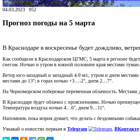
Квартиры от 5 645 000 рублей
04.03.2023
952
Прогноз погоды на 5 марта
В Краснодаре в воскресенье будет дождливо, ветрен
Как сообщили в Краснодарском ЦГМС, 5 марта в регионе будет
снегом. Ночью и утром в южной половине края местами туман.
Ветер юго-западный и западный 4-9 м/с, утром и днем местами
местами до 13°; в горах ночью +3…-2°, днем 2…7°.
На Черноморском побережье переменная облачность. Местами д
В Краснодаре будет облачно с прояснениями. Ночью преимущест
Температура воздуха ночью 4…6°, днем 9…11°.
Напомним, пока мэрия думает, что делать с бездомными собака
Узнавай о новостях первым в
Telegram
,
ВКонтакте