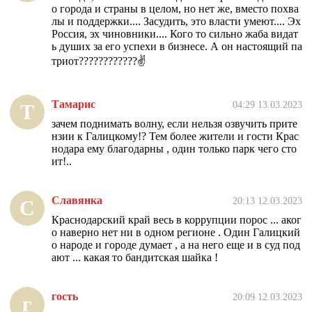
о города и страны в целом, но нет же, вместо похва
лы и поддержки.... Засудить, это власти умеют.... Эх
Россия, эх чиновники.... Кого то сильно жаба видат
ь душих за его успехи в бизнесе. А он настоящий па
триот????????????✌
Тамарис
04:29 13.03.2023
Т
зачем поднимать волну, если нельзя озвучить прите
нзии к Галицкому!? Тем более жители и гости Крас
нодара ему благодарны , один только парк чего сто
ит!..
Славянка
20:13 12.03.2023
С
Краснодарский край весь в коррупции порос ... аког
о наверно нет ни в одном регионе . Один Галицкий
о народе и городе думает , а на него еще и в суд под
ают ... какая то бандитская шайка !
гость
20:09 12.03.2023
г