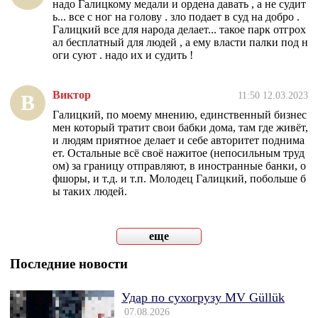
надо Галицкому медали и ордена давать , а не судит
ь... все с ног на голову . зло подает в суд на добро .
Галицкий все для народа делает... такое парк отгрох
ал бесплатный для людей , а ему власти палки под н
оги суют . надо их и судить !
Виктор
11:50 12.03.2023
В
Галицкий, по моему мнению, единственный бизнес
мен который тратит свои бабки дома, там где живёт,
и людям приятное делает и себе авторитет поднима
ет. Остальные всё своё нажитое (непосильным труд
ом) за границу отправляют, в иностранные банки, о
фшоры, и т.д. и т.п. Молодец Галицкий, побольше б
ы таких людей.
еще
Последние новости
Удар по сухогрузу MV Güllük
07.08.2026