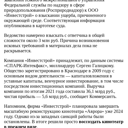
Федеральной службы по надзору в сфере
природопользования (Росприроднадзор) к ООО
«Инвестстрой» о взыскании ущерба, причиненного
окружающей среде. Соответствующая информация
опубликована в картотеке суда.
Ведомство намерено взыскать с ответчика в общей
сложности около 3 млн руб. Причина возникновения
исковых требований в материалах дела пока не
раскрывается.
Компания «Инвестстрой» принадлежит, по данным системы
«СПАРК-Интекфакс», миллиардеру Сергею Галицкому.
Общество зарегистрировано в Краснодаре в 2009 году с
основным видом деятельности — капиталовложения в
уставные капиталы, венчурное инвестирование, в том числе
посредством инвестиционных компаний. Выручка
компании по итогам 2021 года составила 36,1 млрд руб.,
чистая прибыль — 5,6 млрд руб., сообщает Коммерсантъ.
Напомним, фирма «Инвестстрой» планировала завершить
масштабную реконструкцию кинотеатра «Аврора» уже 2024
году. Однако из-за западных санкций работы были
остановлены. В итоге решили просто
воссоздать кинотеатр
в прежнем виде
.