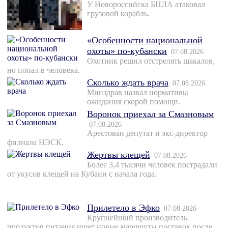
У Новороссийска БПЛА атаковал
грузовой корабль.
«Особенности национальной
охоты» по-кубански
07.08.2026
Охотник решил отстрелять шакалов,
но попал в человека.
Сколько ждать врача
07.08.2026
Минздрав назвал нормативы
ожидания скорой помощи.
Воронок приехал за Смазновым
07.08.2026
Арестован депутат и экс-директор
филиала НЭСК.
Жертвы клещей
07.08.2026
Более 3,4 тысячи человек пострадали
от укусов клещей на Кубани с начала года.
Прилетело в Эфко
07.08.2026
Крупнейший производитель
продуктов питания ищет новые маршруты поставок после