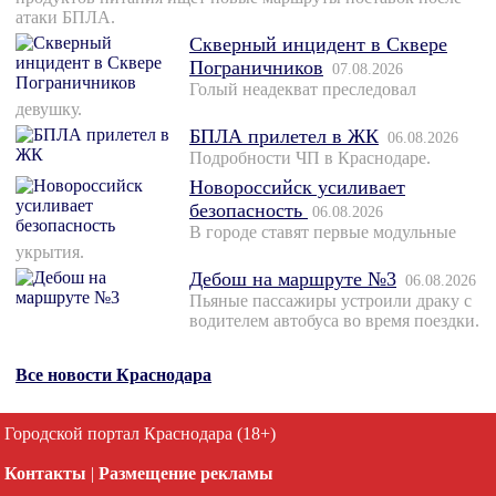
атаки БПЛА.
Скверный инцидент в Сквере
Пограничников
07.08.2026
Голый неадекват преследовал
девушку.
БПЛА прилетел в ЖК
06.08.2026
Подробности ЧП в Краснодаре.
Новороссийск усиливает
безопасность
06.08.2026
В городе ставят первые модульные
укрытия.
Дебош на маршруте №3
06.08.2026
Пьяные пассажиры устроили драку с
водителем автобуса во время поездки.
Все новости Краснодара
Городской портал Краснодара (18+)
Контакты
|
Размещение рекламы