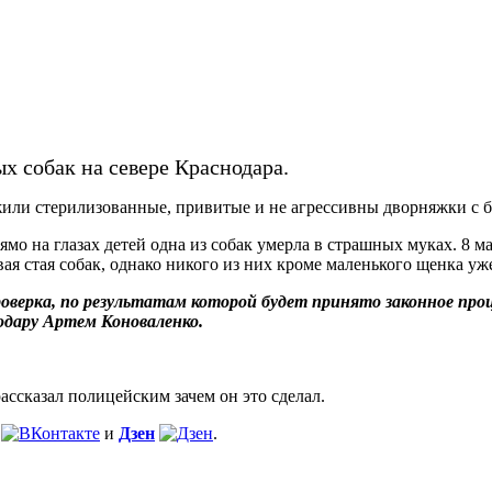
х собак на севере Краснодара.
жили стерилизованные, привитые и не агрессивны дворняжки с б
мо на глазах детей одна из собак умерла в страшных муках. 8 м
я стая собак, однако никого из них кроме маленького щенка уже
верка, по результатам которой будет принято законное про
одару Артем Коноваленко.
ассказал полицейским зачем он это сделал.
и
Дзен
.