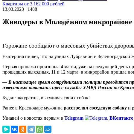
Квартиры от 3 162 000 рублей
13.03.2023
1488
Живодеры в Молодёжном микрорайоне
Горожане сообщают о массовых убийствах дворовы
Екатерина пишет, что на улицах Дубравной и Зеленоградской 
Первая пропажа произошла 4 марта, уже на следующий день пря
прошедших выходных, 11 и 12 марта, в микрорайон пришла нова
— В настоящее время сотрудниками полиции проводится про
известиям» начальник пресс-службы УМВД России по Красн
Будьте аккуратны, выгуливая своих собак!
Ранее в Краснодаре мужчина
расстрелял соседскую собаку
и р
Узнавай о новостях первым в
Telegram
,
ВКонтакте