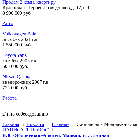
Продам 2 комн. квартиру
Краснодар, Героев-Разведчиков,д. 12,к. 1
8 900 000 руб
Авто
Volkswagen Polo
лифтбек 2021 г.в.
1 550 000 руб
.
Toyota Yaris
хэтчбэк 2003 г.в.
505 000 руб
.
Nissan Qashqai
внедорожник 2007 г.в.
775 000 руб
.
Работа
з/п по собеседованию
Главная
→
Новости
→
Главные
→ Живодеры в Молодёжном м
НАПИСАТЬ НОВОСТЬ
ЖК «Яблоневый»
Адыгея, Майкоп, ул. Степная