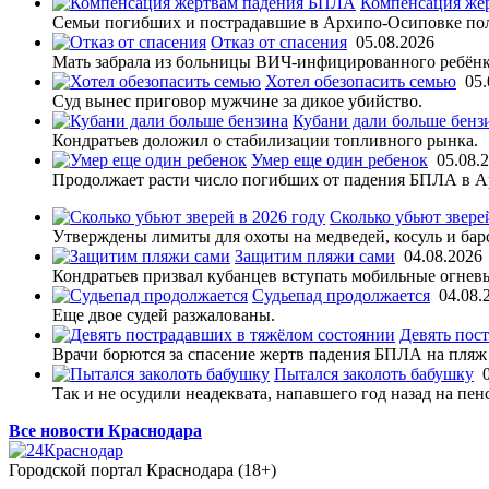
Компенсация же
Семьи погибших и пострадавшие в Архипо-Осиповке по
Отказ от спасения
05.08.2026
Мать забрала из больницы ВИЧ-инфицированного ребёнк
Хотел обезопасить семью
05.
Суд вынес приговор мужчине за дикое убийство.
Кубани дали больше бенз
Кондратьев доложил о стабилизации топливного рынка.
Умер еще один ребенок
05.08.
Продолжает расти число погибших от падения БПЛА в 
Сколько убьют звере
Утверждены лимиты для охоты на медведей, косуль и бар
Защитим пляжи сами
04.08.2026
Кондратьев призвал кубанцев вступать мобильные огнев
Судьепад продолжается
04.08.
Еще двое судей разжалованы.
Девять пос
Врачи борются за спасение жертв падения БПЛА на пляж
Пытался заколоть бабушку
Так и не осудили неадеквата, напавшего год назад на п
Все новости Краснодара
Городской портал Краснодара (18+)