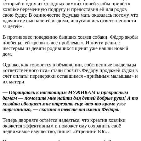
который в одну из холодных зимних ночей якобы привёл к
хозяйке беременную подругу и предоставил ей для родов
свою будку. В одиночестве будущая мать оказалась потому, что
«двуногие выгнали её из дома, испугавшись ответственности
за детей».
В противовес поведению бывших хозяев собаки, Фёдор якобы
пообещал ей «решить все проблемы». И почти решил:
шестерым из девяти родившихся щенят уже нашли новый
дом.
Однако, как говорится в объявлении, собственные владельцы
«ответственного пса» стали грозить Фёдору продажей будки в
счёт оплаты передержки оставшимся «приёмным малышам» и
их матери.
— Обращаюсь к настоящим МУЖИКАМ и прекрасным
дамам — помогите мне найти для детей добрые руки! А то
хозяйка обещает мне отрезать еще что-то кроме уже
отрезанного, — сказано в тексте от имени Фёдора.
Теперь дворняге остаётся надеяться, что креатив хозяйки
окажется эффективным и поможет ему сохранить своё
недвижимое имущество, пишет «Утренний Юг».