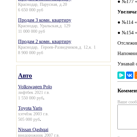
● №177 «
Краснодар, Парусная, д.20
6 650 000 руб
Увелича
Продам 3 комн. квартиру
● №114 
Краснодар, Уральская,д. 129
11 000 000 руб
● №154 «
Продам 2 комн. квартиру
Отслежив
Краснодар, Героев-Разведчиков,д. 12,к. 1
8 900 000 руб
Напомним
Узнавай 
Авто
Volkswagen Polo
Коммент
лифтбек 2021 г.в.
.
1 550 000 руб
Ваше соо
Toyota Yaris
хэтчбэк 2003 г.в.
.
505 000 руб
Nissan Qashqai
внедорожник 2007 г.в.