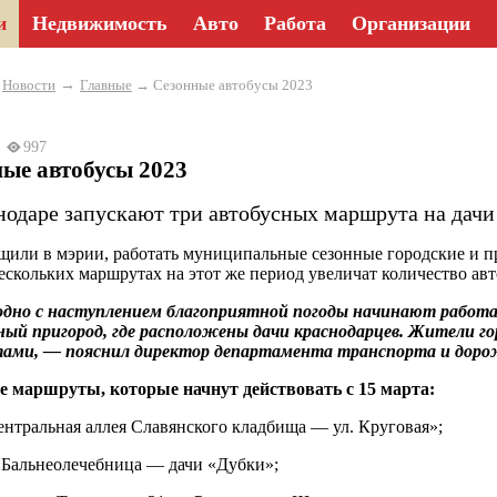
и
Недвижимость
Авто
Работа
Организации
→
→
Новости
Главные
→ Сезонные автобусы 2023
23
997
ые автобусы 2023
нодаре запускают три автобусных маршрута на дачи
щили в мэрии, работать муниципальные сезонные городские и пр
ескольких маршрутах на этот же период увеличат количество авт
дно с наступлением благоприятной погоды начинают работат
ый пригород, где расположены дачи краснодарцев. Жители гор
ами, — пояснил директор департамента транспорта и дорож
 маршруты, которые начнут действовать с 15 марта:
нтральная аллея Славянского кладбища — ул. Круговая»;
Бальнеолечебница — дачи «Дубки»;