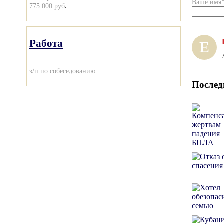
Ваше имя
.
775 000 руб
Работа
Е
з/п по собеседованию
Послед