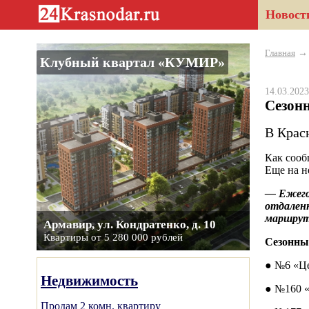
Новост
Главная
Клубный квартал «КУМИР»
14.03.20
Сезонн
В Крас
Как сооб
Еще на н
— Ежего
отдаленн
маршрут
Армавир, ул. Кондратенко, д. 10
Квартиры от 5 280 000 рублей
Сезонные
● №6 «Це
Недвижимость
● №160 «
Продам 2 комн. квартиру