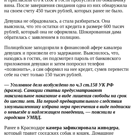
вина. После завершения свидания одна из них обнаружила
на своем счету 450 тысяч рублей, которых ранее не было.
Девушка не обрадовалась, а стала разбираться. Она
выяснила, что это остатки от кредита в размере 600 тысяч
рублей, который она не оформляла. Шокированная дама
обратилась с заявлением в полицию.
Полицейские заподозрили в финансовой афере кавалера
девушек и произвели его задержание. Выяснилось, что,
находясь в гостях, он подсмотрел пароль от банковского
приложения девушки и затем попросил телефон
«позвонить», а сам оформил на нее кредит, сумев перевести
себе на счет только 150 тысяч рублей.
— Уголовное дело возбуждено по ч.3 ст.158 УК РФ
(кража). Санкции статьи предусматривают
максимальное наказание в виде лишения свободы на срок
до шести лет. На период предварительного следствия
злоумышленнику избрана мера пресечения в виде подписки
о невыезде и надлежащем поведении, — пояснили в
городском УМВД.
Ранее в Краснодаре
камера зафиксировала живодера
,
который травит соседских собак и кошек. Домашние