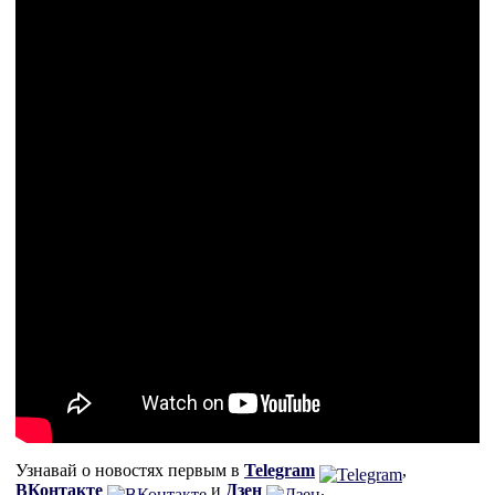
Узнавай о новостях первым в
Telegram
,
ВКонтакте
и
Дзен
.