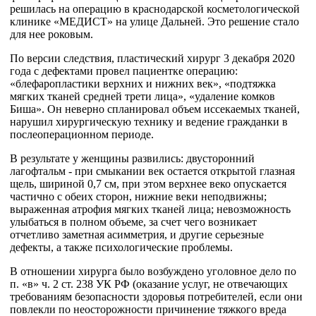
решилась на операцию в краснодарской косметологической
клинике «МЕДИСТ» на улице Дальней. Это решение стало
для нее роковым.
По версии следствия, пластический хирург 3 декабря 2020
года с дефектами провел пациентке операцию:
«блефаропластики верхних и нижних век», «подтяжка
мягких тканей средней трети лица», «удаление комков
Биша». Он неверно спланировал объем иссекаемых тканей,
нарушил хирургическую технику и ведение гражданки в
послеоперационном периоде.
В результате у женщины развились: двусторонний
лагофтальм - при смыкании век остается открытой глазная
щель, шириной 0,7 см, при этом верхнее веко опускается
частично с обеих сторон, нижние веки неподвижны;
выраженная атрофия мягких тканей лица; невозможность
улыбаться в полном объеме, за счет чего возникает
отчетливо заметная асимметрия, и другие серьезные
дефекты, а также психологические проблемы.
В отношении хирурга было возбуждено уголовное дело по
п. «в» ч. 2 ст. 238 УК РФ (оказание услуг, не отвечающих
требованиям безопасности здоровья потребителей, если они
повлекли по неосторожности причинение тяжкого вреда