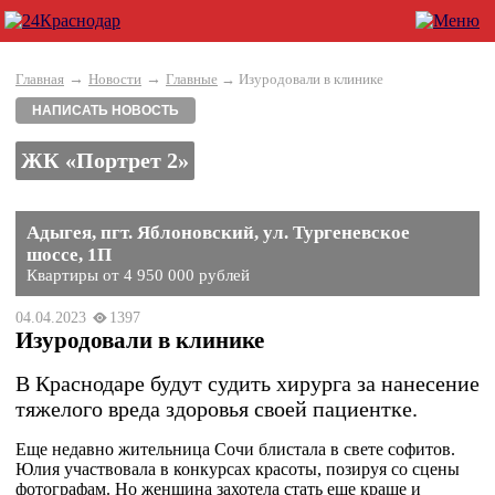
→
→
Главная
Новости
Главные
→ Изуродовали в клинике
НАПИСАТЬ НОВОСТЬ
ЖК «Портрет 2»
Адыгея, пгт. Яблоновский, ул. Тургеневское
шоссе, 1П
Квартиры от 4 950 000 рублей
04.04.2023
1397
Изуродовали в клинике
В Краснодаре будут судить хирурга за нанесение
тяжелого вреда здоровья своей пациентке.
Еще недавно жительница Сочи блистала в свете софитов.
Юлия участвовала в конкурсах красоты, позируя со сцены
фотографам. Но женщина захотела стать еще краше и