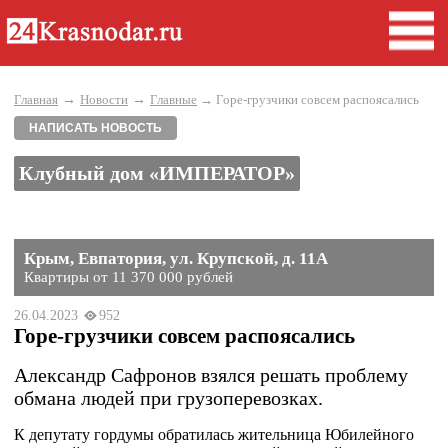
→
→
Главная
Новости
Главные
→ Горе-грузчики совсем распоясались
НАПИСАТЬ НОВОСТЬ
Клубный дом «ИМПЕРАТОР»
Крым, Евпатория, ул. Крупской, д. 11А
Квартиры от 11 370 000 рублей
26.04.2023
952
Горе-грузчики совсем распоясались
Александр Сафронов взялся решать проблему
обмана людей при грузоперевозках.
К депутату гордумы обратилась жительница Юбилейного