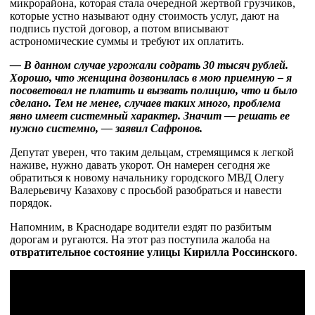
микрорайона, которая стала очередной жертвой грузчиков,
которые устно называют одну стоимость услуг, дают на
подпись пустой договор, а потом вписывают
астрономические суммы и требуют их оплатить.
— В данном случае угрожали содрать 30 тысяч рублей.
Хорошо, что женщина дозвонилась в мою приемную – я
посоветовал не платить и вызвать полицию, что и было
сделано. Тем не менее, случаев таких много, проблема
явно имеет системный характер. Значит — решать ее
нужно системно, — заявил Сафронов.
Депутат уверен, что таким дельцам, стремящимся к легкой
наживе, нужно давать укорот. Он намерен сегодня же
обратиться к новому начальнику городского МВД Олегу
Валерьевичу Казахову с просьбой разобраться и навести
порядок.
Напомним, в Краснодаре водители ездят по разбитым
дорогам и ругаются. На этот раз поступила жалоба на
отвратительное состояние улицы Кирилла Россинского
.