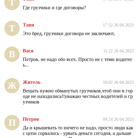
Т
Где грузчики и где договоры?
Таня
17:32 26.04.2023
Т
Это бред, грузчики договора не заключают,
Вася
11:22 26.04.2023
В
Петров, не надо обо всех. Просто не с теми водитес
ь...
Житель
10:02 26.04.2023
Ж
Вешать нужно обманутых грузчиков,чтоб они в гор
оде не находились!!уважаю честных водителей и гр
узчиков
Петров
09:24 26.04.2023
П
Да и крышевать то ничего не надо, просто люди как
с цепи сорвались - урвать деньги сегодня, а дальше