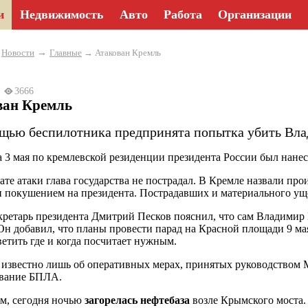
и
Недвижимость
Авто
Работа
Организации
→
→
Новости
Главные
→ Атакован Кремль
23
3666
ван Кремль
щью беспилотника предпринята попытка убить Вла
а 3 мая по кремлевской резиденции президента России был нане
тате атаки глава государства не пострадал. В Кремле назвали п
 покушением на президента. Пострадавших и материального уще
кретарь президента Дмитрий Песков пояснил, что сам Владимир П
Он добавил, что планы провести парад на Красной площади 9 мая
ветить где и когда посчитает нужным.
 известно лишь об оперативных мерах, принятых руководством М
ование БПЛА.
м, сегодня ночью
загорелась нефтебаза
возле Крымского моста.