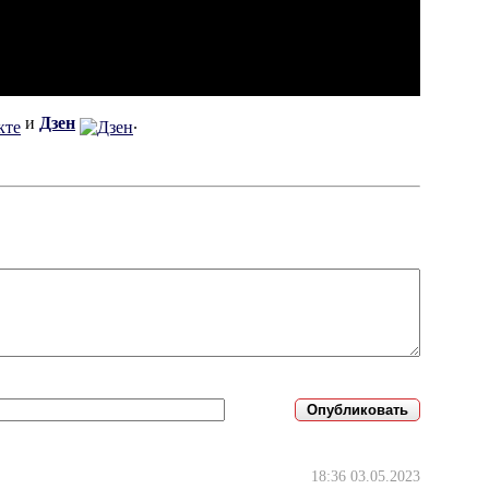
и
Дзен
.
18:36 03.05.2023