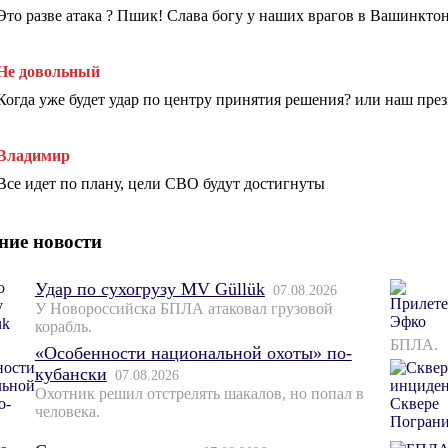
Это разве атака ? Пшик! Слава богу у наших врагов в Вашинкто
Не довольный
Когда уже будет удар по центру принятия решения? или наш през
Владимир
Все идет по плану, цели СВО будут достигнуты
ние новости
Удар по сухогрузу MV Güllük
07.08.2026
У Новороссийска БПЛА атаковал грузовой
корабль.
БПЛА.
«Особенности национальной охоты» по-
кубански
07.08.2026
Охотник решил отстрелять шакалов, но попал в
человека.