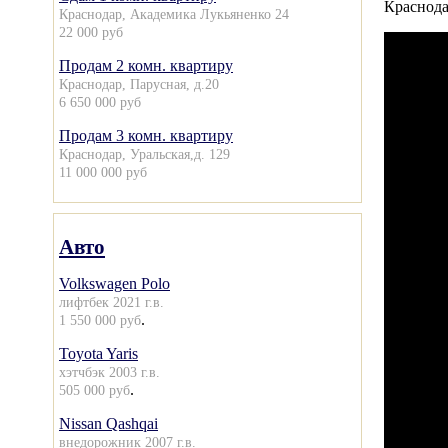
Краснода
Краснодар, Академика Лукьяненко 24
22 000 руб
Продам 2 комн. квартиру
Краснодар, Парусная, д.20
6 650 000 руб
Продам 3 комн. квартиру
Краснодар, Уральская,д. 129
11 000 000 руб
Авто
Volkswagen Polo
лифтбек 2021 г.в.
.
1 550 000 руб
Toyota Yaris
хэтчбэк 2003 г.в.
.
505 000 руб
Nissan Qashqai
внедорожник 2007 г.в.