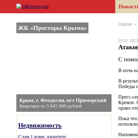
Новост
Главная
ЖК «Просторы Крыма»
03.05.20
Атако
С помо
В ночь н
В резуль
Победы и
Пресс-се
Крым, г. Феодосия, пгт Приморский
Кремле. 
Квартиры от 5 645 000 рублей
право от
Пока что
использ
Недвижимость
Напомни
Сдам 1 комн. квартиру