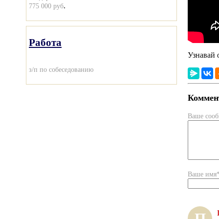
.
775 000 руб
Работа
Узнавай 
з/п по собеседованию
Коммент
Ваше соо
Ваше имя
П