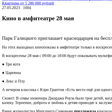
Квартиры от 5 280 000 рублей
27.05.2023
1004
Кино в амфитеатре 28 мая
Парк Галицкого приглашает краснодарцев на бесп
На этих выходных кинопоказы в амфитеатре только в воскресень
В воскресенье 28 мая с 09:00 до 18:00 будут показывать мультф
● Три кота
● Царевны
● Лекс и Плу
А вечером классика с Кэри Грантом «Есть место ещё для одного»
Сюжет: В семье инженера Джорджа Роуза было трое детей, когд
калеку. Терпение, доброта и любовь к детям приводят к заслуж
Ранее журналистка Маргарита Симоньян
предложила
краснодар