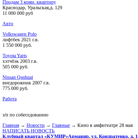
Продам 3 комн. квартиру
Краснодар, Уральская,д. 129
11 000 000 руб
Авто
Volkswagen Polo
лифтбек 2021 г.в.
1 550 000 руб
.
Toyota Yaris
хэтчбэк 2003 г.в.
505 000 руб
.
Nissan Qashqai
внедорожник 2007 г.в.
775 000 руб
.
Работа
з/п по собеседованию
Главная
→
Новости
→
Главные
→ Кино в амфитеатре 28 мая
НАПИСАТЬ НОВОСТЬ
Клубный квартал «КУМИР»
Армавир, ул. Кондратенко, д. 1