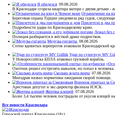
Я обиделся
09.08.2026
В Краснодаре сгорела квартира матери с двумя детьми - 
Ограничение на вх
Береговая охрана Турции уведомила ряд судов, следующи
Прилетело в два п
Подробности удара по Краснодарскому краю.
Лежал без с
Полиция разбирается в жёсткой драке подростков.
Медузы-гиганты
08.08.2026
Сотни ядовитых корнеротов атаковали Краснодарский кр
Удар по сухогрузу MV Gü
У Новороссийска БПЛА атаковал грузовой корабль.
«Осо
Охотник решил отстрелять шакалов, но попал в человека.
Сколько ждать врача
07.08.2026
Минздрав назвал нормативы ожидания скорой помощи.
Воронок приехал за С
Арестован депутат и экс-директор филиала НЭСК.
Жертвы клещей
07.08.2026
Более 3,4 тысячи человек пострадали от укусов клещей на
Все новости Краснодара
Городской портал Краснодара (18+)