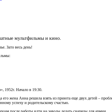
латные мультфильмы и кино.
е. Зато весь день!
ильмы:
, 1952г. Начало в 19:30.
а его жена Анна решила взять из приюта еще двух детей – проб
енному успеху и родительскому счастью.‌
цам после работы идти на заводы делать снаряды для армии. ‌‌‌