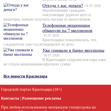
Откуда у вас деньги?
31.07.2026
Неработающие граждане,
покупающие дорогие авто и
квартиры, начали получать письма от налоговиков.
Телефонные мошенники
обманули на 7 миллионов
31.07.2026
Краснодарка пожаловалась, что
следователи уже год игнорируют ее дело.
Уже снимали в банке миллионы
30.07.2026
В Краснодаре супружеская пара едва
не отдала мошенникам крупную сумму.
Все новости Краснодара
Городской портал Краснодара (18+)
Контакты
|
Размещение рекламы
При любом использовании материалов гиперссылка на