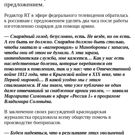
предложением.
Редактор RT в эфире федерального телевидения обратилась
к россиянам с предложением уделять два часа после работы
изготовлению снарядов для помощи армии.
— Снарядный голод, безусловно, есть. Не везде, но он есть.
А его быть не должно. Снарядов должно быть столько,
чтобы хватало и «вагнеровцам» и Минобороны с запасом,
чтобы они об этом не думали. А эта зараза,
интендантская служба, мне кажется… Как у нас есть
наследственные болезни, которые передаются от
поколения к поколению, так и у нас: что в Отечественной
войне 1812 года, что в Крымской войне в XIX веке, что в
Первой мировой… В какой угодно мы с этим
сталкиваемся. И мы знаем, что уже публично не один
даже отвечавший за снабжение армии уволен, — заявила
Маргарита Симоньян в эфире «Россия 1» в программе
Владимира Соловьёва.
В заключении своих рассуждений краснодарская
журналистка предложила всему обществу помочь в
производстве боеприпасов.
— Будем надеяться, что в результате этих увольнений