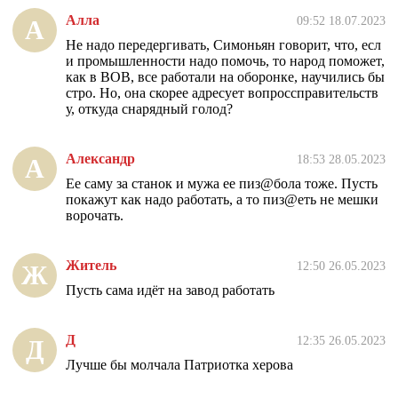
Алла
09:52 18.07.2023
А
Не надо передергивать, Симоньян говорит, что, есл
и промышленности надо помочь, то народ поможет,
как в ВОВ, все работали на оборонке, научились бы
стро. Но, она скорее адресует вопроссправительств
у, откуда снарядный голод?
Александр
18:53 28.05.2023
А
Ее саму за станок и мужа ее пиз@бола тоже. Пусть
покажут как надо работать, а то пиз@еть не мешки
ворочать.
Житель
12:50 26.05.2023
Ж
Пусть сама идёт на завод работать
Д
12:35 26.05.2023
Д
Лучше бы молчала Патриотка херова