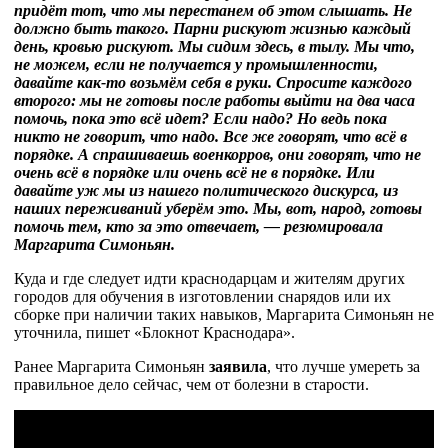
придёт тот, что мы перестанем об этом слышать. Не
должно быть такого. Парни рискуют жизнью каждый
день, кровью рискуют. Мы сидим здесь, в тылу. Мы что,
не можем, если не получается у промышленности,
давайте как-то возьмём себя в руки. Спросите каждого
второго: мы не готовы после работы выйти на два часа
помочь, пока это всё идет? Если надо? Но ведь пока
никто не говорит, что надо. Все же говорят, что всё в
порядке. А спрашиваешь военкорров, они говорят, что не
очень всё в порядке или очень всё не в порядке. Или
давайте уж мы из нашего политического дискурса, из
наших переживаний уберём это. Мы, вот, народ, готовы
помочь тем, кто за это отвечает, — резюмировала
Маргарита Симоньян.
Куда и где следует идти краснодарцам и жителям других
городов для обучения в изготовлении снарядов или их
сборке при наличии таких навыков, Маргарита Симоньян не
уточнила, пишет «Блокнот Краснодара».
Ранее Маргарита Симоньян
заявила
, что лучше умереть за
правильное дело сейчас, чем от болезни в старости.