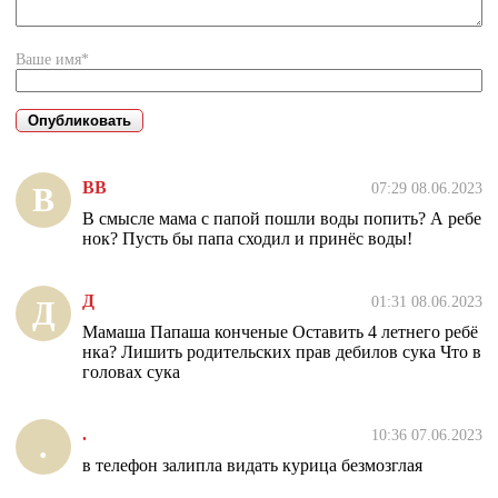
Ваше имя*
ВВ
07:29 08.06.2023
В
В смысле мама с папой пошли воды попить? А ребе
нок? Пусть бы папа сходил и принёс воды!
Д
01:31 08.06.2023
Д
Мамаша Папаша конченые Оставить 4 летнего ребё
нка? Лишить родительских прав дебилов сука Что в
головах сука
.
10:36 07.06.2023
.
в телефон залипла видать курица безмозглая