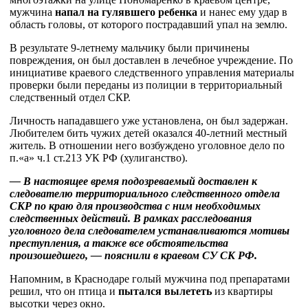
мужчина
напал на гулявшего ребенка
и нанес ему удар в
область головы, от которого пострадавший упал на землю.
В результате 9-летнему мальчику были причинены
повреждения, он был доставлен в лечебное учреждение. По
инициативе краевого следственного управления материалы
проверки были переданы из полиции в территориальный
следственный отдел СКР.
Личность нападавшего уже установлена, он был задержан.
Любителем бить чужих детей оказался 40-летний местный
житель. В отношении него возбуждено уголовное дело по
п.«а» ч.1 ст.213 УК РФ (хулиганство).
— В настоящее время подозреваемый доставлен к
следователю территориального следственного отдела
СКР по краю для производства с ним необходимых
следственных действий. В рамках расследования
уголовного дела следователем устанавливаются мотивы
преступления, а также все обстоятельства
произошедшего, — пояснили в краевом СУ СК РФ.
Напомним, в Краснодаре голый мужчина под препаратами
решил, что он птица и
пытался вылететь
из квартиры
высотки через окно.