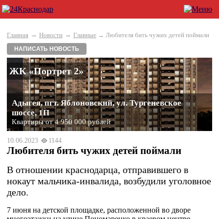
→
→
Главная
Новости
Главные
→ Любителя бить чужих детей поймали
НАПИСАТЬ НОВОСТЬ
ЖК «Портрет 2»
Адыгея, пгт. Яблоновский, ул. Тургеневское
шоссе, 1П
Квартиры от 4 950 000 рублей
10.06.2023
1144
Любителя бить чужих детей поймали
В отношении краснодарца, отправившего в
нокаут мальчика-инвалида, возбудили уголовное
дело.
7 июня на детской площадке, расположенной во дворе
многоэтажки на улице Пономаренко в краевом центре,