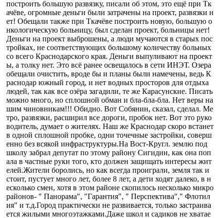
построить большую развязку, писали об этом, это ещё при Тк
ачёве, огромные деньги были затрачены на проект, развязки н
ет! Обещали также при Ткачёве построить новую, большую о
нкологическую больницу, был сделан проект, больницы нет!
Деньги на проект выброшены, а люди мучаются в старых пос
тройках, не соответствующих большому количеству больных
со всего Краснодарского края. Деньги выпуливают на проект
ы, а толку нет. Это всё ранее освещалось в сети ИНЭТ. Озера
обещали очистить, вроде бы и планы были намечены, ведь К
раснодар южный город, и нет водных просторов для отдыха
людей, так как все озёра загадили, те же Карасунские. Писать
можно много, но сплошной обман и бла-бла-бла. Нет веры на
шим чиновникам!!! Обидно. Вот Собянин, сказал, сделал. Ме
тро, развязки, расширил все дороги, пробок нет. Вот это руко
водитель, думает о жителях. Наш же Краснодар скоро встанет
в одной сплошной пробке, одни точечные застройки, соверш
енно без всякой инфраструктуры.На Вост-Кругл. землю под
школу забрал депутат по этому району Сигидин, как она поп
ала в частные руки того, кто должен защищать интересы жит
елей.Жители боролись, но как всегда проиграли, земля так и
стоит, пустует много лет, более 8 лет, а дети ходят далеко, в н
есколько смен, хотя в этом районе скопилось несколько микро
районов- " Панорама", "Гарантия", " Перспектива"," Флотил
ия" и т.д.Город практически не развивается, только застраива
ется жилыми многоэтажками.Даже школ и садиков не хватае