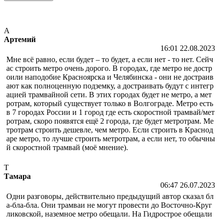
А
Артемий
16:01 22.08.2023
Мне всë равно, если будет – то будет, а если нет - то нет. Сейч
ас строить метро очень дорого. В городах, где метро не достр
оили наподобие Красноярска и Челябинска - они не достраив
ают как полноценную подземку, а достраивать будут с интегр
ацией трамвайной сети. В этих городах будет не метро, а мет
ротрам, который существует только в Волгограде. Метро есть
в 7 городах России и 1 город где есть скоростной трамвай/мет
ротрам, скоро появятся ещë 2 города, где будет метротрам. Ме
тротрам строить дешевле, чем метро. Если строить в Краснод
аре метро, то лучше строить метротрам, а если нет, то обычны
й скоростной трамвай (моë мнение).
Т
Тамара
06:47 26.07.2023
Одни разговоры, действительно предыдущий автор сказал бл
а-бла-бла. Они трамваи не могут провести до Восточно-Круг
ликовской, наземное метро обещали. На Гидрострое обещали