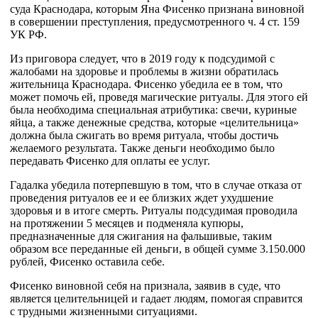
суда Краснодара, которым Яна Фисенко признана виновной
в совершении преступления, предусмотренного ч. 4 ст. 159
УК РФ.
Из приговора следует, что в 2019 году к подсудимой с
жалобами на здоровье и проблемы в жизни обратилась
жительница Краснодара. Фисенко убедила ее в том, что
может помочь ей, проведя магические ритуалы. Для этого ей
была необходима специальная атрибутика: свечи, куриные
яйца, а также денежные средства, которые «целительница»
должна была сжигать во время ритуала, чтобы достичь
желаемого результата. Также деньги необходимо было
передавать Фисенко для оплаты ее услуг.
Гадалка убедила потерпевшую в том, что в случае отказа от
проведения ритуалов ее и ее близких ждет ухудшение
здоровья и в итоге смерть. Ритуалы подсудимая проводила
на протяжении 5 месяцев и подменяла купюры,
предназначенные для сжигания на фальшивые, таким
образом все переданные ей деньги, в общей сумме 3.150.000
рублей, Фисенко оставила себе.
Фисенко виновной себя на признала, заявив в суде, что
является целительницей и гадает людям, помогая справится
с трудными жизненными ситуациями.