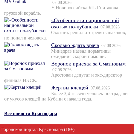
07.08.2026
У Новороссийска БПЛА атаковал
грузовой корабль.
«Особенности национальной
охоты» по-кубански
07.08.2026
Охотник решил отстрелять шакалов,
но попал в человека.
Сколько ждать врача
07.08.2026
Минздрав назвал нормативы
ожидания скорой помощи.
Воронок приехал за Смазновым
07.08.2026
Арестован депутат и экс-директор
филиала НЭСК.
Жертвы клещей
07.08.2026
Более 3,4 тысячи человек пострадали
от укусов клещей на Кубани с начала года.
Все новости Краснодара
Городской портал Краснодара (18+)