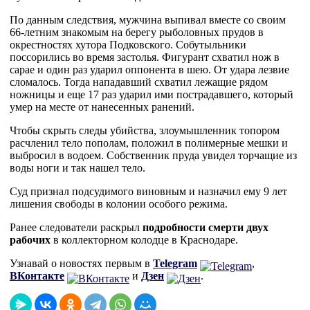
По данным следствия, мужчина выпивал вместе со своим
66-летним знакомым на берегу рыболовных прудов в
окрестностях хутора Подковского. Собутыльники
поссорились во время застолья. Фигурант схватил нож в
сарае и один раз ударил оппонента в шею. От удара лезвие
сломалось. Тогда нападавший схватил лежащие рядом
ножницы и еще 17 раз ударил ими пострадавшего, который
умер на месте от нанесенных ранений.
Чтобы скрыть следы убийства, злоумышленник топором
расчленил тело пополам, положил в полимерные мешки и
выбросил в водоем. Собственник пруда увидел торчащие из
воды ноги и так нашел тело.
Суд признал подсудимого виновным и назначил ему 9 лет
лишения свободы в колонии особого режима.
Ранее следователи раскрыл
подробности смерти двух
рабочих
в коллекторном колодце в Краснодаре.
Узнавай о новостях первым в
Telegram
,
ВКонтакте
и
Дзен
.