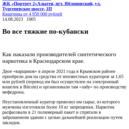
ЖК «Портрет 2»
Адыгея, пгт. Яблоновский, ул.
Тургеневское шоссе, 1П
Квартиры от 4 950 000 рублей
14.08.2023
1005
Во все тяжкие по-кубански
Как наказали производителей синтетического
наркотика в Краснодарском крае.
Двое «варщиков» в апреле 2021 года в Крымском районе
приобрели дом на средства от неизвестных кураторов за 1,65
млн рублей (перевод им был осуществлен на электронный
кошелек в Bitcoin) и организовали там «лабу» по производству
мефедрона.
Неустановленный куратор привозил им сырье, из которого
мужчины изготовили более 10 кг запрещенки. Наркотик
расфасовали в 21 полимерный пакет и спрятали в
заброшенном здании с целью дальнейшей реализации путем
закладок.