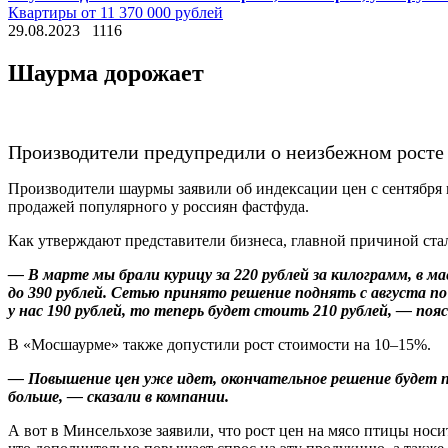
Квартиры от 11 370 000 рублей
29.08.2023
1116
Шаурма дорожает
Производители предупредили о неизбежном росте 
Производители шаурмы заявили об индексации цен с сентября 
продажей популярного у россиян фастфуда.
Как утверждают представители бизнеса, главной причиной ст
— В марте мы брали курицу за 220 рублей за килограмм, в ма
до 390 рублей. Сетью принято решение поднять с августа п
у нас 190 рублей, то теперь будет стоить 210 рублей, — п
В «Мосшаурме» также допустили рост стоимости на 10–15%.
— Повышение цен уже идет, окончательное решение будет 
больше, — сказали в компании.
А вот в Минсельхозе заявили, что рост цен на мясо птицы нос