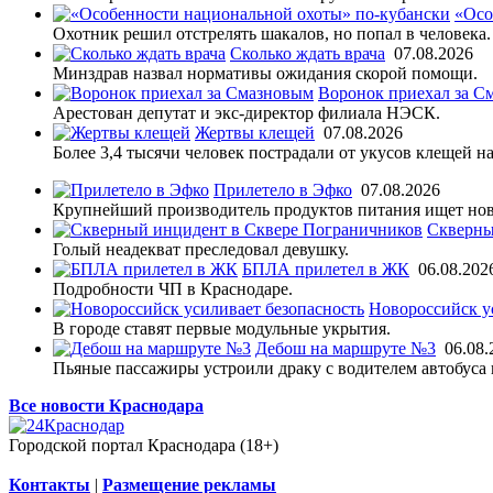
«Осо
Охотник решил отстрелять шакалов, но попал в человека.
Сколько ждать врача
07.08.2026
Минздрав назвал нормативы ожидания скорой помощи.
Воронок приехал за С
Арестован депутат и экс-директор филиала НЭСК.
Жертвы клещей
07.08.2026
Более 3,4 тысячи человек пострадали от укусов клещей на
Прилетело в Эфко
07.08.2026
Крупнейший производитель продуктов питания ищет нов
Скверны
Голый неадекват преследовал девушку.
БПЛА прилетел в ЖК
06.08.202
Подробности ЧП в Краснодаре.
Новороссийск у
В городе ставят первые модульные укрытия.
Дебош на маршруте №3
06.08.
Пьяные пассажиры устроили драку с водителем автобуса 
Все новости Краснодара
Городской портал Краснодара (18+)
Контакты
|
Размещение рекламы