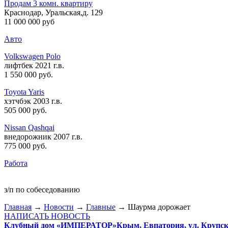
Продам 3 комн. квартиру
Краснодар, Уральская,д. 129
11 000 000 руб
Авто
Volkswagen Polo
лифтбек 2021 г.в.
1 550 000 руб
.
Toyota Yaris
хэтчбэк 2003 г.в.
505 000 руб
.
Nissan Qashqai
внедорожник 2007 г.в.
775 000 руб
.
Работа
з/п по собеседованию
Главная
→
Новости
→
Главные
→ Шаурма дорожает
НАПИСАТЬ НОВОСТЬ
Клубный дом «ИМПЕРАТОР»
Крым, Евпатория, ул. Крупско