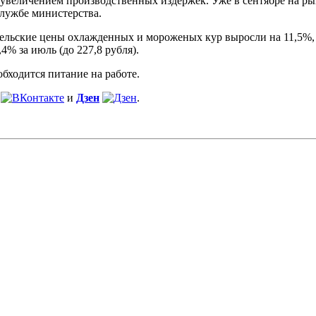
 увеличением производственных издержек. Уже в сентябре на р
лужбе министерства.
тельские цены охлажденных и мороженых кур выросли на 11,5%, а
4% за июль (до 227,8 рубля).
бходится питание на работе.
и
Дзен
.