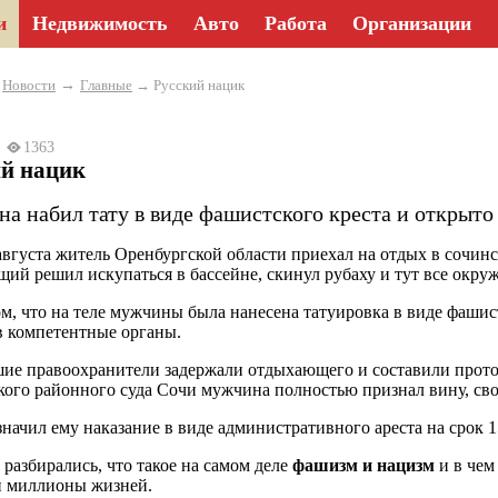
и
Недвижимость
Авто
Работа
Организации
→
→
Новости
Главные
→ Русский нацик
23
1363
ий нацик
а набил тату в виде фашистского креста и открыт
августа житель Оренбургской области приехал на отдых в сочи
ий решил искупаться в бассейне, скинул рубаху и тут все окру
ом, что на теле мужчины была нанесена татуировка в виде фашис
в компетентные органы.
е правоохранители задержали отдыхающего и составили протоко
кого районного суда Сочи мужчина полностью признал вину, сво
значил ему наказание в виде административного ареста на срок 1
 разбирались, что такое на самом деле
фашизм и нацизм
и в чем
и миллионы жизней.