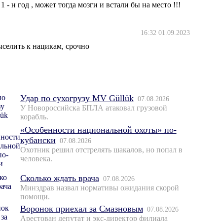
 1 - н год , может тогда мозги и встали бы на место !!!
16:32 01.09.2023
ыселить к нацикам, срочно
Удар по сухогрузу MV Güllük
07.08.2026
У Новороссийска БПЛА атаковал грузовой
корабль.
«Особенности национальной охоты» по-
кубански
07.08.2026
Охотник решил отстрелять шакалов, но попал в
человека.
Сколько ждать врача
07.08.2026
Минздрав назвал нормативы ожидания скорой
помощи.
Воронок приехал за Смазновым
07.08.2026
Арестован депутат и экс-директор филиала