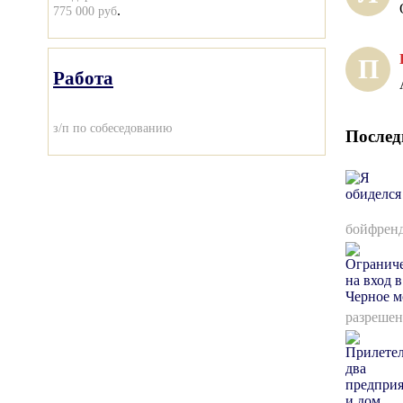
.
775 000 руб
П
Работа
з/п по собеседованию
Послед
бойфренд
разрешен