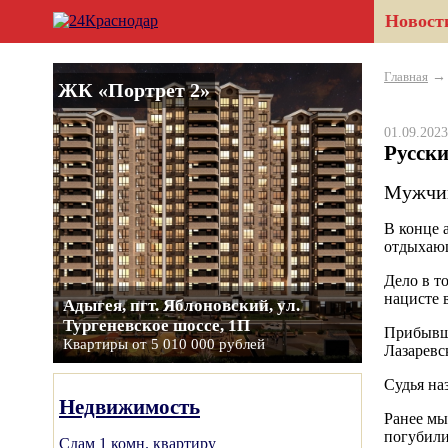
Новост
Главная
ЖК «Портрет 2»
01.09.20
Русск
Мужчин
В конце 
отдыхающ
Дело в т
нацисте 
Адыгея, пгт. Яблоновский, ул.
Тургеневское шоссе, 1П
Прибывши
Квартиры от 5 010 000 рублей
Лазаревс
Судья на
Недвижимость
Ранее мы
погубил
Сдам 1 комн. квартиру