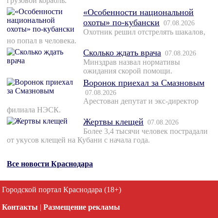
грузовой корабль.
«Особенности национальной
охоты» по-кубански
07.08.2026
Охотник решил отстрелять шакалов,
но попал в человека.
Сколько ждать врача
07.08.2026
Минздрав назвал нормативы
ожидания скорой помощи.
Воронок приехал за Смазновым
07.08.2026
Арестован депутат и экс-директор
филиала НЭСК.
Жертвы клещей
07.08.2026
Более 3,4 тысячи человек пострадали
от укусов клещей на Кубани с начала года.
Все новости Краснодара
Городской портал Краснодара (18+)
Контакты
|
Размещение рекламы