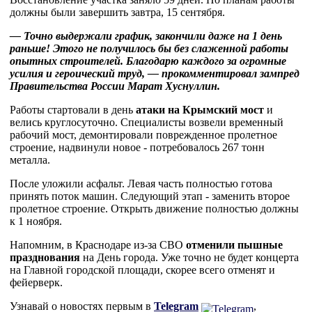
должны были завершить завтра, 15 сентября.
— Точно выдержали график, закончили даже на 1 день
раньше! Этого не получилось бы без слаженной работы
опытных строителей. Благодарю каждого за огромные
усилия и героический труд, — прокомментировал зампред
Правительства России Марат Хуснуллин.
Работы стартовали в день
атаки на Крымский мост
и
велись круглосуточно. Специалисты возвели временный
рабочий мост, демонтировали поврежденное пролетное
строение, надвинули новое - потребовалось 267 тонн
металла.
После уложили асфальт. Левая часть полностью готова
принять поток машин. Следующий этап - заменить второе
пролетное строение. Открыть движение полностью должны
к 1 ноября.
Напомним, в Краснодаре из-за СВО
отменили пышные
празднования
на День города. Уже точно не будет концерта
на Главной городской площади, скорее всего отменят и
фейерверк.
Узнавай о новостях первым в
Telegram
,