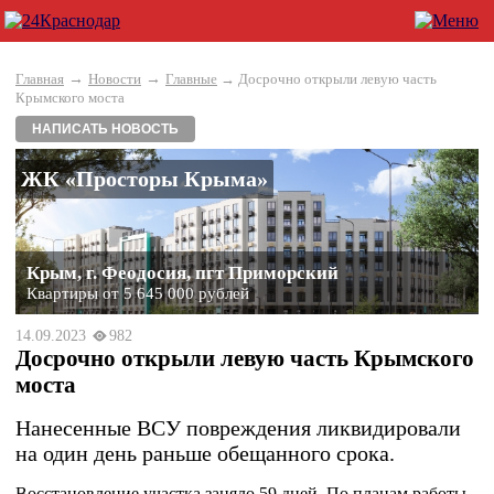
→
→
Главная
Новости
Главные
→ Досрочно открыли левую часть
Крымского моста
НАПИСАТЬ НОВОСТЬ
ЖК «Просторы Крыма»
Крым, г. Феодосия, пгт Приморский
Квартиры от 5 645 000 рублей
14.09.2023
982
Досрочно открыли левую часть Крымского
моста
Нанесенные ВСУ повреждения ликвидировали
на один день раньше обещанного срока.
Восстановление участка заняло 59 дней. По планам работы