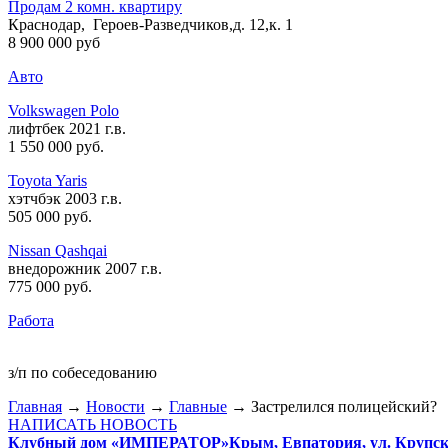
Продам 2 комн. квартиру
Краснодар, Героев-Разведчиков,д. 12,к. 1
8 900 000 руб
Авто
Volkswagen Polo
лифтбек 2021 г.в.
1 550 000 руб
.
Toyota Yaris
хэтчбэк 2003 г.в.
505 000 руб
.
Nissan Qashqai
внедорожник 2007 г.в.
775 000 руб
.
Работа
з/п по собеседованию
Главная
→
Новости
→
Главные
→ Застрелился полицейский?
НАПИСАТЬ НОВОСТЬ
Клубный дом «ИМПЕРАТОР»
Крым, Евпатория, ул. Крупско