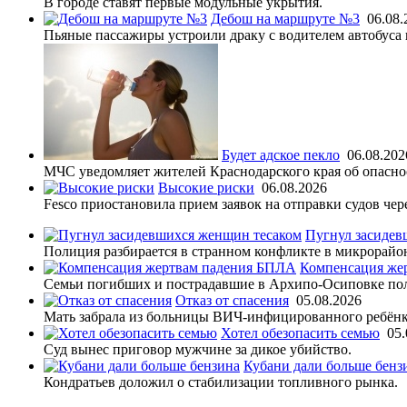
В городе ставят первые модульные укрытия.
Дебош на маршруте №3
06.08.
Пьяные пассажиры устроили драку с водителем автобуса 
Будет адское пекло
06.08.202
МЧС уведомляет жителей Краснодарского края об опасно
Высокие риски
06.08.2026
Fesco приостановила прием заявок на отправки судов че
Пугнул засидев
Полиция разбирается в странном конфликте в микрорайо
Компенсация же
Семьи погибших и пострадавшие в Архипо-Осиповке по
Отказ от спасения
05.08.2026
Мать забрала из больницы ВИЧ-инфицированного ребёнк
Хотел обезопасить семью
05.
Суд вынес приговор мужчине за дикое убийство.
Кубани дали больше бенз
Кондратьев доложил о стабилизации топливного рынка.