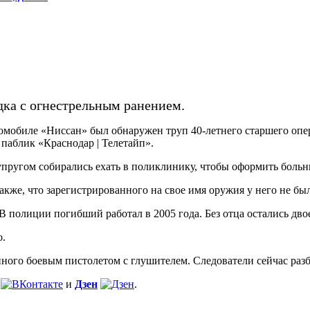
дка с огнестрельным ранением.
томобиле «Ниссан» был обнаружен труп 40-летнего старшего о
 паблик «Краснодар | Телетайп».
супругом собирались ехать в поликлинику, чтобы оформить боль
также, что зарегистрированного на свое имя оружия у него не бы
 полиции погибший работал в 2005 года. Без отца остались двое
о.
ного боевым пистолетом с глушителем. Следователи сейчас разби
и
Дзен
.