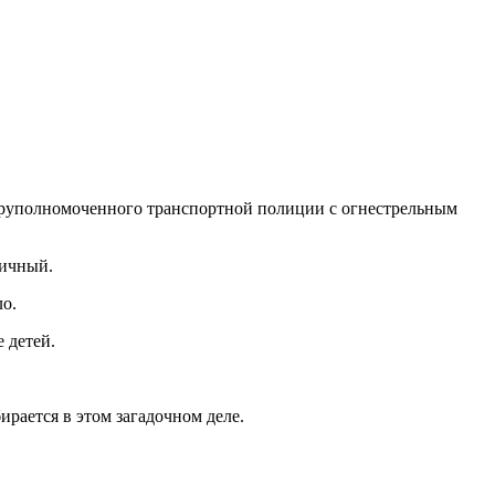
перуполномоченного транспортной полиции с огнестрельным
ничный.
ло.
 детей.
рается в этом загадочном деле.