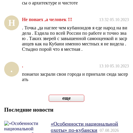
сы о архитектуре и чистоте
Не понаех ,а человек !!!
13:32 05.10.2023
Н
. Точка ,да наглее чем кубаноидов я еде народ на ви
дела . Ездила по всей России по работе и точно зна
ю . Таких зверей с завышенной самооценкой и заср
анцев как на Кубани именно местных я не видела .
Стыдно порой что я местная .
.
13:10 05.10.2023
.
понаехи засрали свои города и приехали сюда засер
ать
еще
Последние новости
«Особенности национальной
охоты» по-кубански
07.08.2026