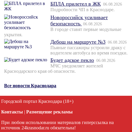
БПЛА прилетел в ЖК
06.08.2026
Подробности ЧП в Краснодаре.
Новороссийск усиливает
безопасность
06.08.2026
В городе ставят первые модульные
укрытия.
Дебош на маршруте №3
06.08.2026
Пьяные пассажиры устроили драку с
водителем автобуса во время поездки.
Будет адское пекло
06.08.2026
МЧС уведомляет жителей
Краснодарского края об опасности.
Все новости Краснодара
Городской портал Краснодара (18+)
Контакты
|
Размещение рекламы
При любом использовании материалов гиперссылка на
источник 24krasnodar.ru обязательна!