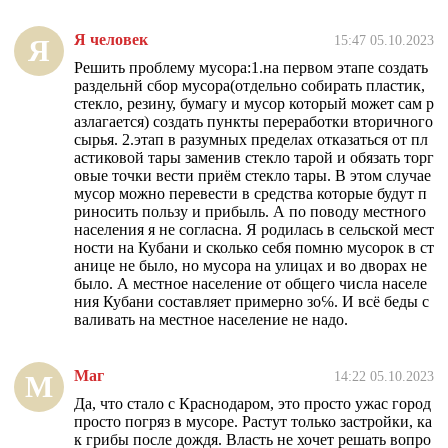
Я человек
15:47 05.10.2023
Я
Решить проблему мусора:1.на первом этапе создать
раздельнй сбор мусора(отдельно собирать пластик,
стекло, резину, бумагу и мусор который может сам р
азлагается) создать пункты переработки вторичного
сырья. 2.этап в разумных пределах отказаться от пл
астиковой тары заменив стекло тарой и обязать торг
овые точки вести приём стекло тары. В этом случае
мусор можно перевести в средства которые будут п
риносить пользу и прибыль. А по поводу местного
населения я не согласна. Я родилась в сельской мест
ности на Кубани и сколько себя помню мусорок в ст
анице не было, но мусора на улицах и во дворах не
было. А местное население от общего числа населе
ния Кубани составляет примерно зо℅. И всё беды с
валивать на местное население не надо.
Маг
14:22 05.10.2023
М
Да, что стало с Краснодаром, это просто ужас город
просто погряз в мусоре. Растут только застройки, ка
к грибы после дождя. Власть не хочет решать вопро