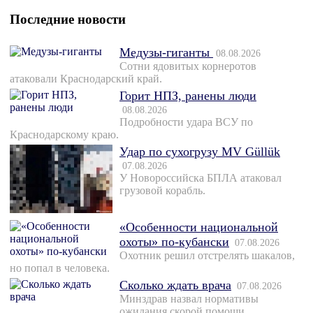
Последние новости
Медузы-гиганты
08.08.2026
Сотни ядовитых корнеротов
атаковали Краснодарский край.
Горит НПЗ, ранены люди
08.08.2026
Подробности удара ВСУ по
Краснодарскому краю.
Удар по сухогрузу MV Güllük
07.08.2026
У Новороссийска БПЛА атаковал
грузовой корабль.
«Особенности национальной
охоты» по-кубански
07.08.2026
Охотник решил отстрелять шакалов,
но попал в человека.
Сколько ждать врача
07.08.2026
Минздрав назвал нормативы
ожидания скорой помощи.