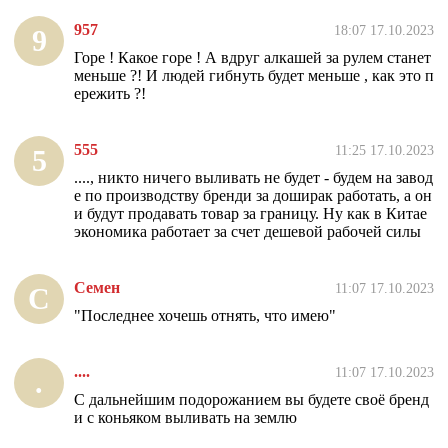
957
18:07 17.10.2023
9
Горе ! Какое горе ! А вдруг алкашей за рулем станет
меньше ?! И людей гибнуть будет меньше , как это п
ережить ?!
555
11:25 17.10.2023
5
...., никто ничего выливать не будет - будем на завод
е по производству бренди за доширак работать, а он
и будут продавать товар за границу. Ну как в Китае
экономика работает за счет дешевой рабочей силы
Семен
11:07 17.10.2023
С
"Последнее хочешь отнять, что имею"
....
11:07 17.10.2023
.
С дальнейшим подорожанием вы будете своё бренд
и с коньяком выливать на землю