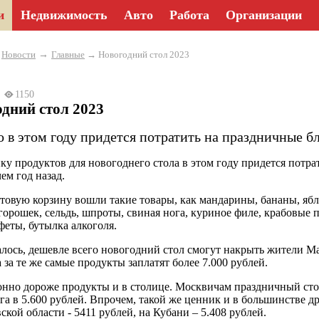
и
Недвижимость
Авто
Работа
Организации
→
→
Новости
Главные
→ Новогодний стол 2023
23
1150
дний стол 2023
о в этом году придется потратить на праздничные б
ку продуктов для новогоднего стола в этом году придется потра
ем год назад.
товую корзину вошли такие товары, как мандарины, бананы, ябл
горошек, сельдь, шпроты, свиная нога, куриное филе, крабовые па
нфеты, бутылка алкоголя.
алось, дешевле всего новогодний стол смогут накрыть жители Ма
 за те же самые продукты заплатят более 7.000 рублей.
нно дороже продукты и в столице. Москвичам праздничный стол 
га в 5.600 рублей. Впрочем, такой же ценник и в большинстве 
ской области - 5411 рублей, на Кубани – 5.408 рублей.