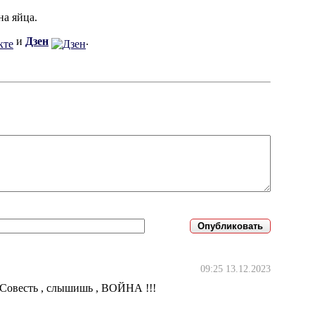
на яйца.
и
Дзен
.
09:25 13.12.2023
 Совесть , слышишь , ВОЙНА !!!