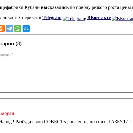
тицефабрики Кубани
высказались
по поводу резкого роста цены 
о новостях первым в
Telegram
,
ВКонтакте
арии (3)
бщение*
*
Бабуля
Народ ! Разбуди свою СОВЕСТЬ , она есть , но спит , РАЗБУДИ !