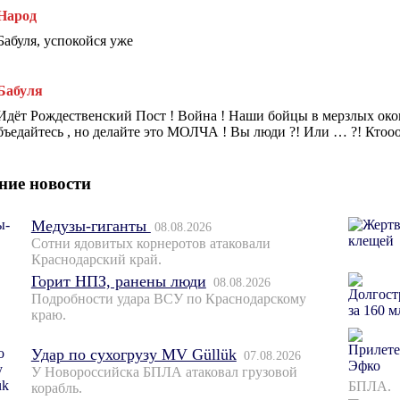
Народ
Бабуля, успокойся уже
Бабуля
Идёт Рождественский Пост ! Война ! Наши бойцы в мерзлых око
бъедайтесь , но делайте это МОЛЧА ! Вы люди ?! Или … ?! Ктооо
ние новости
Медузы-гиганты
08.08.2026
Сотни ядовитых корнеротов атаковали
Краснодарский край.
Горит НПЗ, ранены люди
08.08.2026
Подробности удара ВСУ по Краснодарскому
краю.
Удар по сухогрузу MV Güllük
07.08.2026
У Новороссийска БПЛА атаковал грузовой
БПЛА.
корабль.