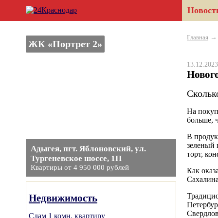
Новост
Главная
ЖК «Портрет 2»
13.12.20
Нового
Скольк
На покуп
больше, ч
В продук
зеленый 
Адыгея, пгт. Яблоновский, ул.
торт, ко
Тургеневское шоссе, 1П
Квартиры от 4 950 000 рублей
Как оказ
Сахалина
Традицио
Недвижимость
Петербур
Свердлов
Сдам 1 комн. квартиру