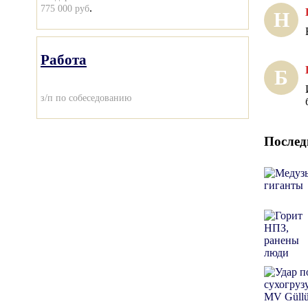
.
775 000 руб
Н
Работа
Б
з/п по собеседованию
Послед