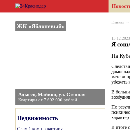
Новост
Главная
ЖК «Яблоневый»
13.12.20
Я сошл
На Куб
Следстви
домовлад
матери п
убежать 
В больни
Адыгея, Майкоп, ул. Степная
возбудили
Квартиры от 7 602 000 рублей
По резул
психичес
Недвижимость
характер
В итоге 
Сдам 1 комн. квартиру