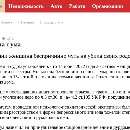
и
Недвижимость
Авто
Работа
Организации
→
→
Новости
Главные
→ Я сошла с ума
23
1375
а с ума
ани женщина беспричинно чуть не убила своих родс
ем и судом установлено, что 14 июня 2022 года 36-летняя женщ
ении ее сестры. Ночью она беспричинно нанесла удар по голове
ришел 15-летний племянник злоумышленницы. Родственники ок
из дома.
це у пострадавших диагностировали серьезные травмы, но они
 уголовное дело по ч.3 ст.30, п.«а» ч.2 ст.105 УК РФ (покушение
ьтатам проведенной психолого-психиатрической экспертизы был
ким расстройством в форме депрессивного эпизода тяжелой степ
 своих действий и руководить ими.
суд назначил ей принудительное стационарное лечение в дурдоме