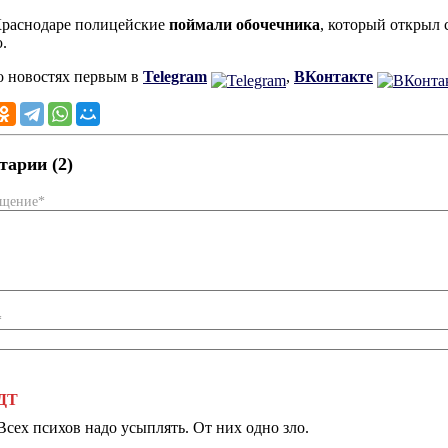
Краснодаре полицейские
поймали обочечника
, который открыл 
.
о новостях первым в
Telegram
,
ВКонтакте
арии (2)
бщение*
*
ДТ
Всех психов надо усыплять. От них одно зло.