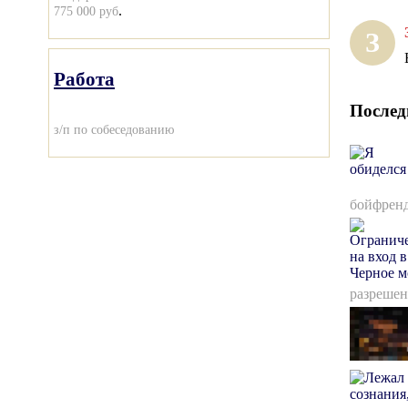
.
775 000 руб
З
Работа
Послед
з/п по собеседованию
бойфренд
разрешен