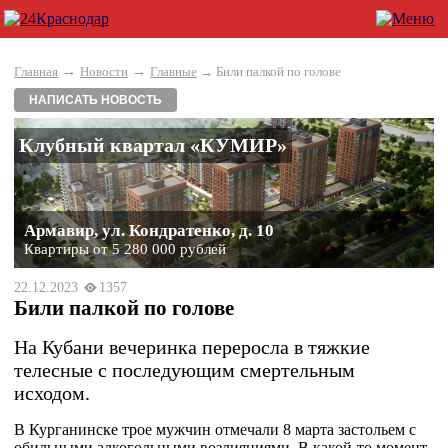
→
→
Главная
Новости
Главные
→ Били палкой по голове
НАПИСАТЬ НОВОСТЬ
Клубный квартал «КУМИР»
Армавир, ул. Кондратенко, д. 10
Квартиры от 5 280 000 рублей
22.12.2023
1357
Били палкой по голове
На Кубани вечеринка переросла в тяжкие
телесные с последующим смертельным
исходом.
В Курганинске трое мужчин отмечали 8 марта застольем с
обильными алкогольными возлияниями. В какой-то момент