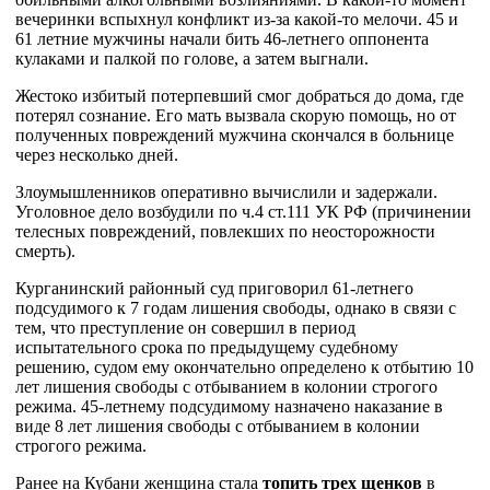
вечеринки вспыхнул конфликт из-за какой-то мелочи. 45 и
61 летние мужчины начали бить 46-летнего оппонента
кулаками и палкой по голове, а затем выгнали.
Жестоко избитый потерпевший смог добраться до дома, где
потерял сознание. Его мать вызвала скорую помощь, но от
полученных повреждений мужчина скончался в больнице
через несколько дней.
Злоумышленников оперативно вычислили и задержали.
Уголовное дело возбудили по ч.4 ст.111 УК РФ (причинении
телесных повреждений, повлекших по неосторожности
смерть).
Курганинский районный суд приговорил 61-летнего
подсудимого к 7 годам лишения свободы, однако в связи с
тем, что преступление он совершил в период
испытательного срока по предыдущему судебному
решению, судом ему окончательно определено к отбытию 10
лет лишения свободы с отбыванием в колонии строгого
режима. 45-летнему подсудимому назначено наказание в
виде 8 лет лишения свободы с отбыванием в колонии
строгого режима.
Ранее на Кубани женщина стала
топить трех щенков
в