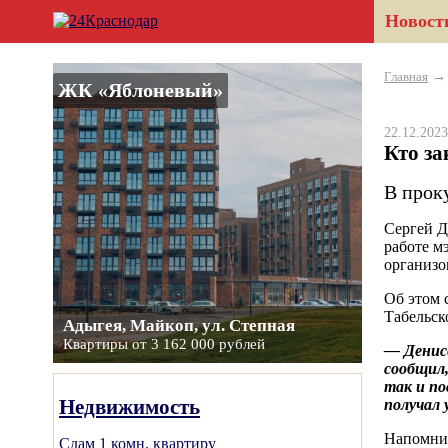
Новост
Главная
ЖК «Яблоневый»
22.12.20
Кто за
В прок
Сергей Д
работе м
организо
Об этом 
Табельск
Адыгея, Майкоп, ул. Степная
Квартиры от 3 162 000 рублей
— Денисе
сообщил,
так и по
Недвижимость
получал 
Напомним
Сдам 1 комн. квартиру