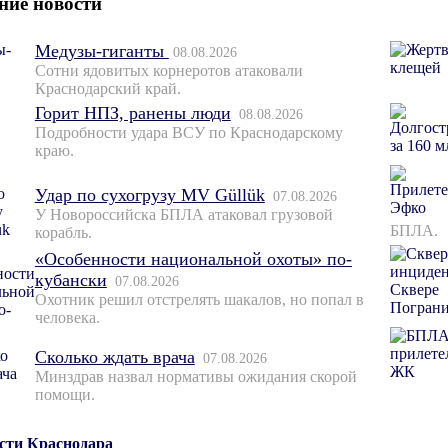
ние новости
Медузы-гиганты
08.08.2026
Сотни ядовитых корнеротов атаковали
Краснодарский край.
Горит НПЗ, ранены люди
08.08.2026
Подробности удара ВСУ по Краснодарскому
краю.
Удар по сухогрузу MV Güllük
07.08.2026
У Новороссийска БПЛА атаковал грузовой
БПЛА.
корабль.
«Особенности национальной охоты» по-
кубански
07.08.2026
Охотник решил отстрелять шакалов, но попал в
человека.
Сколько ждать врача
07.08.2026
Минздрав назвал нормативы ожидания скорой
помощи.
ости Краснодара