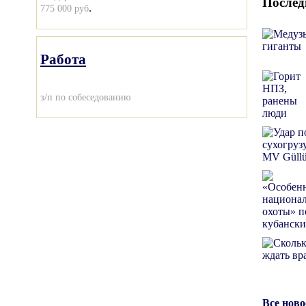
Послед
.
775 000 руб
Работа
з/п по собеседованию
Все нов