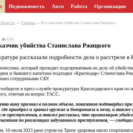
и
Недвижимость
Авто
Работа
Организации
→
→
Новости
Главные
→ Кто заказчик убийства Станислава Ржицкого
23
1161
казчик убийства Станислава Ржицкого
уратуре рассказали подробности дела о расстреле в
енисенко, который проходит подозреваемым по делу об убийств
эрии и бывшего капитана подлодки «Краснодар» Станислава Рж
вано сотрудниками СБУ.
сообщили в пресс-службе прокуратуры Краснодарского края по 
ого, отвечая на вопрос ТАСС.
нко вину признал в полном объеме, показания подтвердил при
 где приобрел и хранил оружие и боеприпасы к нему, а также
сле преступления, а также рассказал, что организацию убий
указания по реализации задуманного преступления, — сообщил
, 10 июля 2023 рано утром на Тропе здоровья около спорткомп