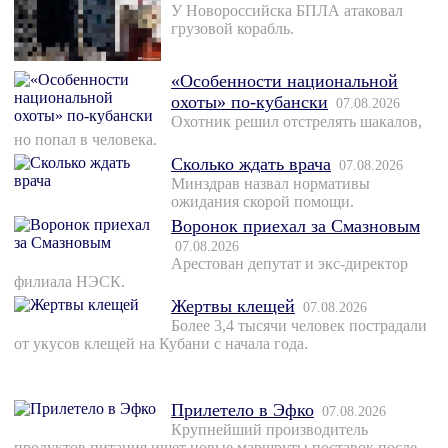
У Новороссийска БПЛА атаковал
грузовой корабль.
«Особенности национальной
охоты» по-кубански
07.08.2026
Охотник решил отстрелять шакалов,
но попал в человека.
Сколько ждать врача
07.08.2026
Минздрав назвал нормативы
ожидания скорой помощи.
Воронок приехал за Смазновым
07.08.2026
Арестован депутат и экс-директор
филиала НЭСК.
Жертвы клещей
07.08.2026
Более 3,4 тысячи человек пострадали
от укусов клещей на Кубани с начала года.
Прилетело в Эфко
07.08.2026
Крупнейший производитель
продуктов питания ищет новые маршруты поставок после