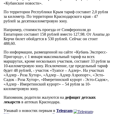
«Кубанские новости».
По территории Республики Крым тариф составит 2,0 рубля
за километр. По территории Краснодарского края - 47
рублей за десятикилометровую зону.
Например, стоимость проезда от Симферополя до
Евпатории составит 158 рублей вместо 127,98. От Анапы до
Керчи билет обойдется в 530 рублей. Сейчас он стоит
488,60.
По информации, размещенной на сайте «Кубань Экспресс-
Пригород», с 1 января максимальный тариф на всех
маршрутах, кроме нескольких участков, составит 33 рубля за
10-километровую зону. Исключение, где предельный тариф
будет 48 рублей, - участок «Туапсе – Адлер». На участках
«Адлер - Роза Хутор», «Адлер - Адлер Аэропорт», «Эсто-
Садок - Роза Хутор», «Имеретинский курорт - Эсто-Садок»,
«Адлер - Имеретинский курорт» – 54 рубля за 10-
километровую зону.
Напомним, родители жалуются на
дефицит детских
лекарств
в аптеках Краснодара.
Узнавай о новостях первым в
Telegram
,