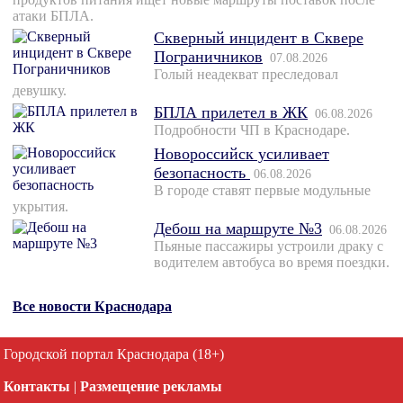
атаки БПЛА.
Скверный инцидент в Сквере
Пограничников
07.08.2026
Голый неадекват преследовал
девушку.
БПЛА прилетел в ЖК
06.08.2026
Подробности ЧП в Краснодаре.
Новороссийск усиливает
безопасность
06.08.2026
В городе ставят первые модульные
укрытия.
Дебош на маршруте №3
06.08.2026
Пьяные пассажиры устроили драку с
водителем автобуса во время поездки.
Все новости Краснодара
Городской портал Краснодара (18+)
Контакты
|
Размещение рекламы