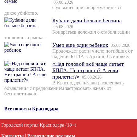
05.08.2026
Суд вынес приговор мужчине за
дикое убийство.
Кубани дали больше бензина
05.08.2026
Кондратьев доложил о стабилизации
топливного рынка.
Умер еще один ребенок
05.08.2026
Продолжает расти число погибших от
падения БПЛА в Архипо-Осиповке.
«Над головой всё чаще летает
БПЛА. Не страшно? А если
прилетит?»
05.08.2026
В Краснодаре начали расклеивать
объявления с предложением застраховать жизнь от
беспилотников.
Все новости Краснодара
Городской портал Краснодара (18+)
Контакты
|
Размещение рекламы