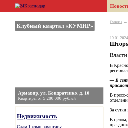
Новост
Главная
Клубный квартал «КУМИР»
10.01.20
Шторм
Власти
В Красно
регионал
— В связ
присмотр
Армавир, ул. Кондратенко, д. 10
В пресс-
Квартиры от 5 280 000 рублей
отделени
За сутки
Недвижимость
В целом,
праздник
Сдам 1 комн. квартиру