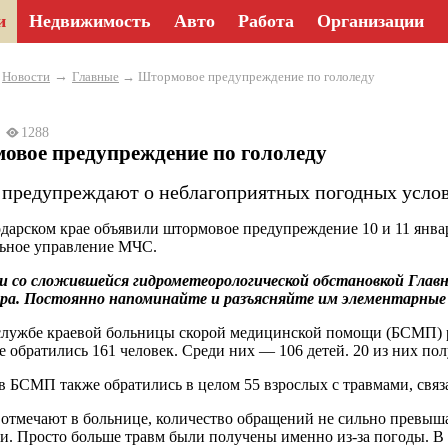
и
Недвижимость
Авто
Работа
Организации
→
→
Новости
Главные
→ Штормовое предупреждение по гололеду
24
1288
овое предупреждение по гололеду
 предупреждают о неблагоприятных погодных услови
дарском крае объявили штормовое предупреждение 10 и 11 январ
ьное управление МЧС.
и со сложившейся гидрометеорологической обстановкой Главн
а. Постоянно напоминайте и разъясняйте им элементарные п
службе краевой больницы скорой медицинской помощи (БСМП) ра
е обратились 161 человек. Среди них — 106 детей. 20 из них п
 в БСМП также обратились в целом 55 взрослых с травмами, св
 отмечают в больнице, количество обращений не сильно превыша
и. Просто больше травм были получены именно из-за погоды. 