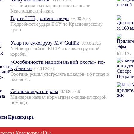
08.08.2026
Сотни ядовитых корнеротов атаковали
Краснодарский край.
Горит НПЗ, ранены люди
08.08.2026
Подробности удара ВСУ по Краснодарскому
краю.
Удар по сухогрузу MV Güllük
07.08.2026
У Новороссийска БПЛА атаковал грузовой
БПЛА.
корабль.
«Особенности национальной охоты» по-
кубански
07.08.2026
Охотник решил отстрелять шакалов, но попал в
человека.
Сколько ждать врача
07.08.2026
Минздрав назвал нормативы ожидания скорой
помощи.
ости Краснодара
 портал Краснодара (18+)