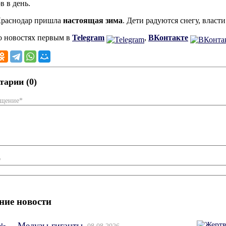
в в день.
Краснодар пришла
настоящая зима
. Дети радуются снегу, власт
о новостях первым в
Telegram
,
ВКонтакте
арии (0)
бщение*
*
ние новости
Медузы-гиганты