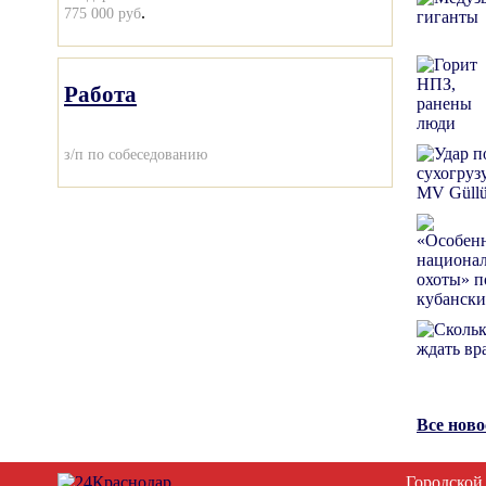
.
775 000 руб
Работа
з/п по собеседованию
Все нов
Городской