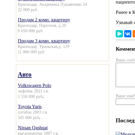
пациенто
Краснодар, Академика Лукьяненко 24
22 000 руб
Ранее в 
Продам 2 комн. квартиру
Узнавай 
Краснодар, Парусная, д.20
6 650 000 руб
Продам 3 комн. квартиру
Краснодар, Уральская,д. 129
Коммент
11 000 000 руб
Ваше соо
Авто
Volkswagen Polo
лифтбек 2021 г.в.
Ваше имя
.
1 550 000 руб
Toyota Yaris
хэтчбэк 2003 г.в.
.
505 000 руб
Послед
Nissan Qashqai
внедорожник 2007 г.в.