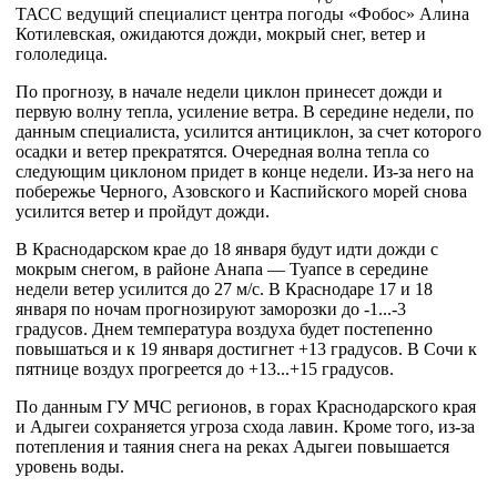
ТАСС ведущий специалист центра погоды «Фобос» Алина
Котилевская, ожидаются дожди, мокрый снег, ветер и
гололедица.
По прогнозу, в начале недели циклон принесет дожди и
первую волну тепла, усиление ветра. В середине недели, по
данным специалиста, усилится антициклон, за счет которого
осадки и ветер прекратятся. Очередная волна тепла со
следующим циклоном придет в конце недели. Из-за него на
побережье Черного, Азовского и Каспийского морей снова
усилится ветер и пройдут дожди.
В Краснодарском крае до 18 января будут идти дожди с
мокрым снегом, в районе Анапа — Туапсе в середине
недели ветер усилится до 27 м/с. В Краснодаре 17 и 18
января по ночам прогнозируют заморозки до -1...-3
градусов. Днем температура воздуха будет постепенно
повышаться и к 19 января достигнет +13 градусов. В Сочи к
пятнице воздух прогреется до +13...+15 градусов.
По данным ГУ МЧС регионов, в горах Краснодарского края
и Адыгеи сохраняется угроза схода лавин. Кроме того, из-за
потепления и таяния снега на реках Адыгеи повышается
уровень воды.