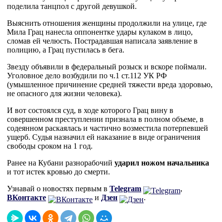
поделила танцпол с другой девушкой.
Выяснить отношения женщины продолжили на улице, где
Мила Грац нанесла оппонентке удары кулаком в лицо,
сломав ей челюсть. Пострадавшая написала заявление в
полицию, а Грац пустилась в бега.
Звезду объявили в федеральный розыск и вскоре поймали.
Уголовное дело возбудили по ч.1 ст.112 УК РФ
(умышленное причинение средней тяжести вреда здоровью,
не опасного для жизни человека).
И вот состоялся суд, в ходе которого Грац вину в
совершенном преступлении признала в полном объеме, в
содеянном раскаялась и частично возместила потерпевшей
ущерб. Судья назначил ей наказание в виде ограничения
свободы сроком на 1 год.
Ранее на Кубани разнорабочий
ударил ножом начальника
и тот истек кровью до смерти.
Узнавай о новостях первым в
Telegram
,
ВКонтакте
и
Дзен
.