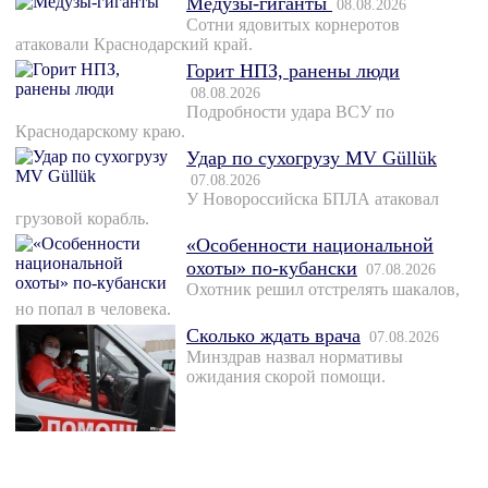
Медузы-гиганты
08.08.2026
Сотни ядовитых корнеротов
атаковали Краснодарский край.
Горит НПЗ, ранены люди
08.08.2026
Подробности удара ВСУ по
Краснодарскому краю.
Удар по сухогрузу MV Güllük
07.08.2026
У Новороссийска БПЛА атаковал
грузовой корабль.
«Особенности национальной
охоты» по-кубански
07.08.2026
Охотник решил отстрелять шакалов,
но попал в человека.
Сколько ждать врача
07.08.2026
Минздрав назвал нормативы
ожидания скорой помощи.