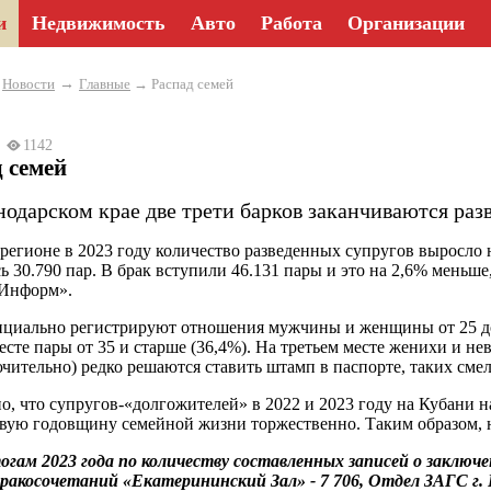
и
Недвижимость
Авто
Работа
Организации
→
→
Новости
Главные
→ Распад семей
24
1142
 семей
нодарском крае две трети барков заканчиваются раз
регионе в 2023 году количество разведенных супругов выросло 
ь 30.790 пар. В брак вступили 46.131 пары и это на 2,6% меньше,
 Информ».
циально регистрируют отношения мужчины и женщины от 25 до 
есте пары от 35 и старше (36,4%). На третьем месте женихи и нев
ючительно) редко решаются ставить штамп в паспорте, таких смел
о, что супругов-«долгожителей» в 2022 и 2023 году на Кубани на
вую годовщину семейной жизни торжественно. Таким образом, 
гам 2023 года по количеству составленных записей о заключ
ракосочетаний «Екатерининский Зал» - 7 706, Отдел ЗАГС г. Н