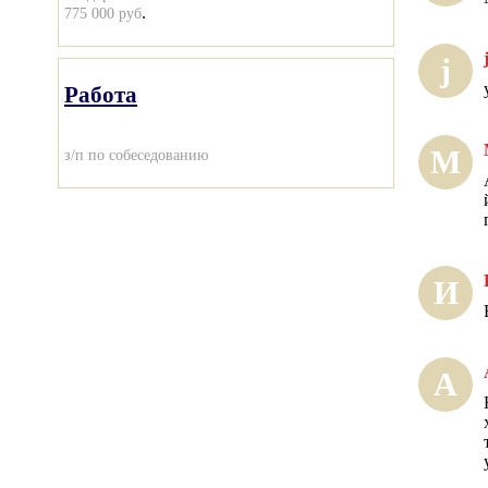
.
775 000 руб
j
Работа
М
з/п по собеседованию
И
А