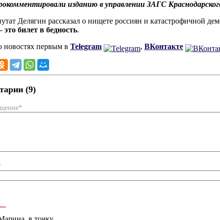
рокомментировали изданию в управлении ЗАГС Краснодарского
путат Делягин рассказал о нищете россиян и катастрофичной дем
– это билет в бедность
.
о новостях первым в
Telegram
,
ВКонтакте
арии (9)
бщение*
*
...
Марина, в точку