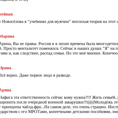
jeelman
у Новосёлова в "учебнике для мужчин" неплохая теория на этот 
Марина
Арина, Вы не правы. Россия и в лихие времена была многодетно
й. Просто менталитет поменялся. Сейчас в наших душах "Я" на 
гами и, как следствие, распад семьи. Но это моё мнение. Конеч
Ирина
Всё верно. Даже первое лицо в разводе.
Арина
Нафига эта ответственность сейчас кому нужна?!!! Жить семьёй, 
хоронить после очередной военной заварушки!!!(((((Молодёжь эт
т принципы чайлд-фри...На самом деле, это очень страшно. Инс
ударством с его МРОТами, копеечными детскими пособиями, ни