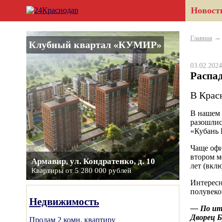
Новост
Главная
Клубный квартал «КУМИР»
03.02.20
Распад
В Крас
В нашем 
разошлис
«Кубань
Чаще офи
втором м
Армавир, ул. Кондратенко, д. 10
лет (вкл
Квартиры от 5 280 000 рублей
Интересн
полувеко
Недвижимость
― По ито
Дворец Б
Продам 2 комн. квартиру