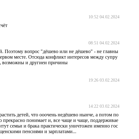
10:52 04.02.2024
счёт
08:51 04.02.2024
й. Поэтому вопрос "дёшево или не дёшево" - не главны
первом месте. Отсюда конфликт интересов между супру
оо, возможны и другиеи причины
19:26 03.02.2024
14:22 03.02.2024
растить детей, что ооочень недёшево нынче, а потом по
о прекрасно понимает и, все чаще и чаще, поддерживае
титут семьи и брака практически уничтожен именно гос
щенскими пенсиями и зарплатами...