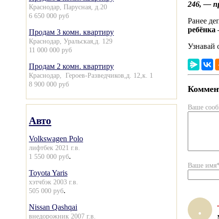
246, ― п
Краснодар, Парусная, д.20
6 650 000 руб
Ранее де
ребёнка 
Продам 3 комн. квартиру
Краснодар, Уральская,д. 129
Узнавай 
11 000 000 руб
Продам 2 комн. квартиру
Краснодар, Героев-Разведчиков,д. 12,к. 1
8 900 000 руб
Коммент
Ваше соо
Авто
Volkswagen Polo
лифтбек 2021 г.в.
.
1 550 000 руб
Ваше имя
Toyota Yaris
хэтчбэк 2003 г.в.
.
505 000 руб
.
.
Nissan Qashqai
внедорожник 2007 г.в.