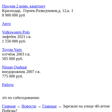
Продам 2 комн. квартиру
Краснодар, Героев-Разведчиков,д. 12,к. 1
8 900 000 руб
Авто
Volkswagen Polo
лифтбек 2021 г.в.
1 550 000 руб
.
Toyota Yaris
хэтчбэк 2003 г.в.
505 000 руб
.
Nissan Qashqai
внедорожник 2007 г.в.
775 000 руб
.
Работа
з/п по собеседованию
Главная
→
Новости
→
Главные
→ Зарезали на улице 40-летия
Победы?