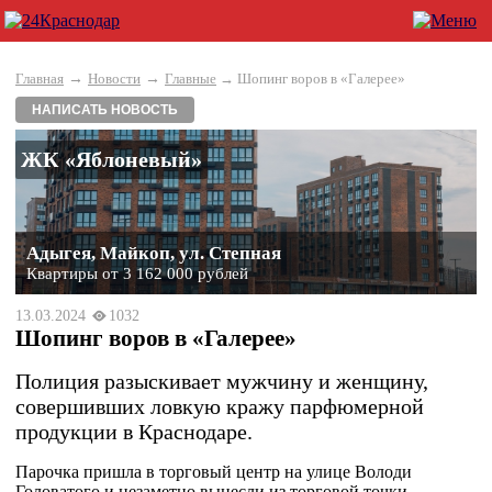
→
→
Главная
Новости
Главные
→ Шопинг воров в «Галерее»
НАПИСАТЬ НОВОСТЬ
ЖК «Яблоневый»
Адыгея, Майкоп, ул. Степная
Квартиры от 3 162 000 рублей
13.03.2024
1032
Шопинг воров в «Галерее»
Полиция разыскивает мужчину и женщину,
совершивших ловкую кражу парфюмерной
продукции в Краснодаре.
Парочка пришла в торговый центр на улице Володи
Головатого и незаметно вынесли из торговой точки