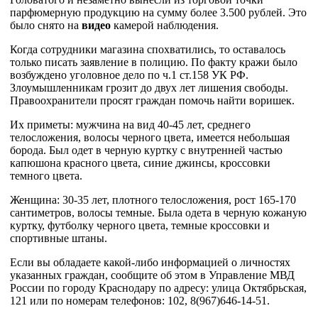
парфюмерную продукцию на сумму более 3.500 рублей. Это
было снято на
видео
камерой наблюдения.
Когда сотрудники магазина спохватились, то оставалось
только писать заявление в полицию. По факту кражи было
возбуждено уголовное дело по ч.1 ст.158 УК РФ.
Злоумышленникам грозит до двух лет лишения свободы.
Правоохранители просят граждан помочь найти воришек.
Их приметы: мужчина на вид 40-45 лет, среднего
телосложения, волосы черного цвета, имеется небольшая
борода. Был одет в черную куртку с внутренней частью
капюшона красного цвета, синие джинсы, кроссовки
темного цвета.
Женщина: 30-35 лет, плотного телосложения, рост 165-170
сантиметров, волосы темные. Была одета в черную кожаную
куртку, футболку черного цвета, темные кроссовки и
спортивные штаны.
Если вы обладаете какой-либо информацией о личностях
указанных граждан, сообщите об этом в Управление МВД
России по городу Краснодару по адресу: улица Октябрьская,
121 или по номерам телефонов: 102, 8(967)646-14-51.