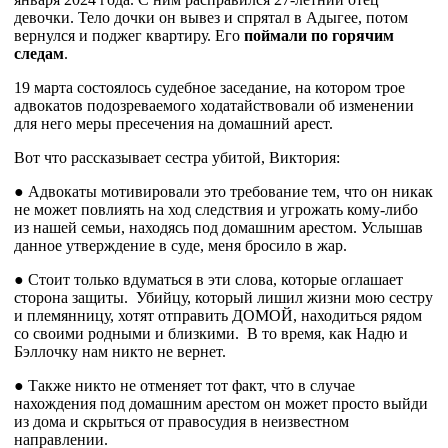
девочки. Тело дочки он вывез и спрятал в Адыгее, потом
вернулся и поджег квартиру. Его
поймали по горячим
следам
.
19 марта состоялось судебное заседание, на котором трое
адвокатов подозреваемого ходатайствовали об изменении
для него меры пресечения на домашний арест.
Вот что рассказывает сестра убитой, Виктория:
● Адвокаты мотивировали это требование тем, что он никак
не может повлиять на ход следствия и угрожать кому-либо
из нашей семьи, находясь под домашним арестом. Услышав
данное утверждение в суде, меня бросило в жар.
● Стоит только вдуматься в эти слова, которые оглашает
сторона защиты. Убийцу, который лишил жизни мою сестру
и племянницу, хотят отправить ДОМОЙ, находиться рядом
со своими родными и близкими. В то время, как Надю и
Бэллочку нам никто не вернет.
● Также никто не отменяет тот факт, что в случае
нахождения под домашним арестом он может просто выйди
из дома и скрыться от правосудия в неизвестном
направлении.