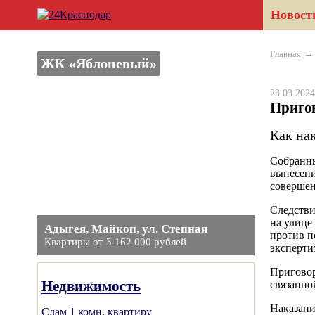
Новост
Главная
ЖК «Яблоневый»
23.03.20
Приго
Как на
Собранны
вынесени
совершен
Следстви
на улице
Адыгея, Майкоп, ул. Степная
против п
Квартиры от 3 162 000 рублей
эксперти
Приговор
Недвижимость
связанно
Наказани
Сдам 1 комн. квартиру