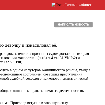
Личный кабинет
НАПИСАТЬ НОВОСТЬ
ю девочку и изнасиловал её.
аю доказательства признаны судом достаточными для
иловании малолетней (п.«б» ч.4 ст.131 УК РФ) и
ст.132 УК РФ).
ходясь в одном из хуторов Калининского района, увидел
е беспомощным состоянием, совершил преступления
енной судебной сексолого-психолого-психиатрической
ободы с лишением права заниматься деятельностью,
жима. Приговор вступил в законную силу.