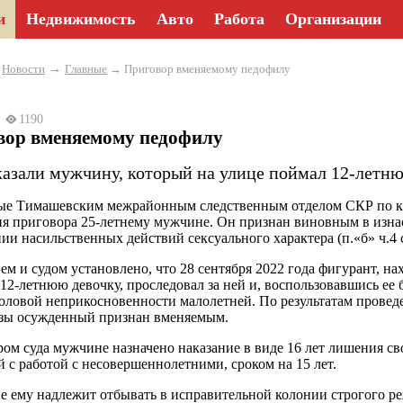
и
Недвижимость
Авто
Работа
Организации
→
→
Новости
Главные
→ Приговор вменяемому педофилу
24
1190
вор вменяемому педофилу
казали мужчину, который на улице поймал 12-летню
е Тимашевским межрайонным следственным отделом СКР по кр
я приговора 25-летнему мужчине. Он признан виновным в изнас
ии насильственных действий сексуального характера (п.«б» ч.4 
ем и судом установлено, что 28 сентября 2022 года фигурант, на
 12-летнюю девочку, проследовал за ней и, воспользовавшись е
оловой неприкосновенности малолетней. По результатам провед
зы осужденный признан вменяемым.
ом суда мужчине назначено наказание в виде 16 лет лишения св
й с работой с несовершеннолетними, сроком на 15 лет.
е ему надлежит отбывать в исправительной колонии строгого ре