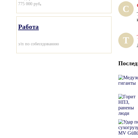
.
775 000 руб
С
Работа
Т
з/п по собеседованию
Послед