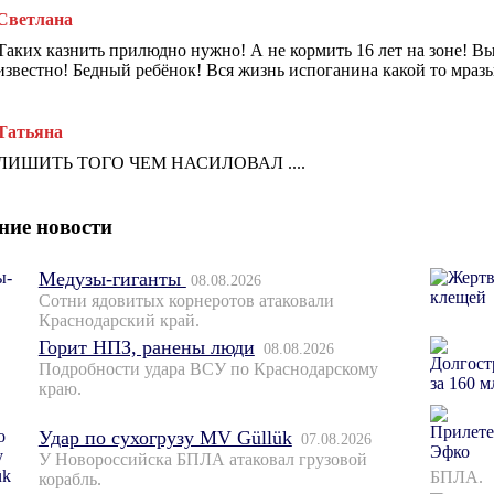
Светлана
Таких казнить прилюдно нужно! А не кормить 16 лет на зоне! Вый
известно! Бедный ребёнок! Вся жизнь испоганина какой то мразь
Татьяна
ЛИШИТЬ ТОГО ЧЕМ НАСИЛОВАЛ ....
ние новости
Медузы-гиганты
08.08.2026
Сотни ядовитых корнеротов атаковали
Краснодарский край.
Горит НПЗ, ранены люди
08.08.2026
Подробности удара ВСУ по Краснодарскому
краю.
Удар по сухогрузу MV Güllük
07.08.2026
У Новороссийска БПЛА атаковал грузовой
БПЛА.
корабль.