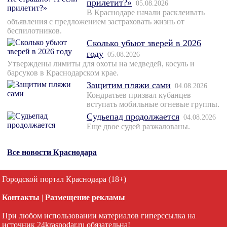
прилетит?»
05.08.2026
В Краснодаре начали расклеивать
объявления с предложением застраховать жизнь от
беспилотников.
Сколько убьют зверей в 2026
году
05.08.2026
Утверждены лимиты для охоты на медведей, косуль и
барсуков в Краснодарском крае.
Защитим пляжи сами
04.08.2026
Кондратьев призвал кубанцев
вступать мобильные огневые группы.
Судьепад продолжается
04.08.2026
Еще двое судей разжалованы.
Все новости Краснодара
Городской портал Краснодара (18+)
Контакты
|
Размещение рекламы
При любом использовании материалов гиперссылка на
источник 24krasnodar.ru обязательна!