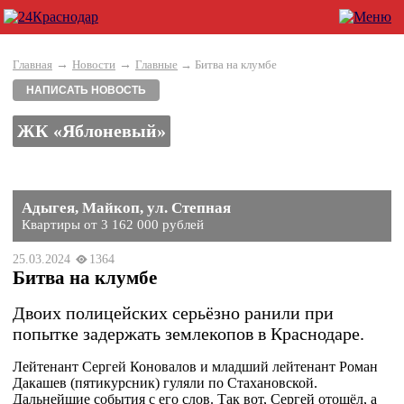
→
→
Главная
Новости
Главные
→ Битва на клумбе
НАПИСАТЬ НОВОСТЬ
ЖК «Яблоневый»
Адыгея, Майкоп, ул. Степная
Квартиры от 3 162 000 рублей
25.03.2024
1364
Битва на клумбе
Двоих полицейских серьёзно ранили при
попытке задержать землекопов в Краснодаре.
Лейтенант Сергей Коновалов и младший лейтенант Роман
Дакашев (пятикурсник) гуляли по Стахановской.
Дальнейшие события с его слов. Так вот, Сергей отошёл, а