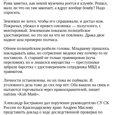
Рома заметил, как некий мужчина роется в клумбе. Решил,
мало ли что он там закопает, а вдруг вообще бомбу? Надо
спросить.
Землекоп не хотел, чтобы его спрашивали, и достал нож.
Покричал, убежал и привел союзника — полуголого, с
монтировкой. Землекопам показали полицейское
удостоверение, но это ни на что не повлияло. Драка двое
надвое шла примерно полчаса.
Обоим полицейским разбили головы. Младшему пришлось
накладывать швы, но сотрясение медики ему почему-то не
поставили. А старший не только травмирован (куча
переломов), но и лишился имущества — преступники
забрали барсетку с удостоверением сотрудника МВД и
травматом.
Личности установлены, но их пока не поймали. И
уголовного дела тоже до сих пор нет. Оба вышли на связь и
пытаются торговаться через правоохранителей, пишет
паблик «Kub Mash».
Александр Бастрыкин дал поручение руководителю СУ СК
России по Краснодарскому краю Андрею Маслову
представить доклад о ходе доследственной проверки по