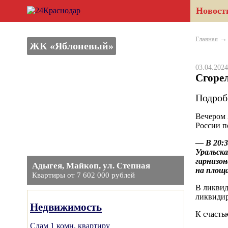
Новост
Главная
ЖК «Яблоневый»
03.04.20
Сгорел
Подроб
Вечером 
России п
— В 20:3
Уральска
гарнизон
Адыгея, Майкоп, ул. Степная
на площа
Квартиры от 7 602 000 рублей
В ликвид
ликвидир
Недвижимость
К счасть
Сдам 1 комн. квартиру