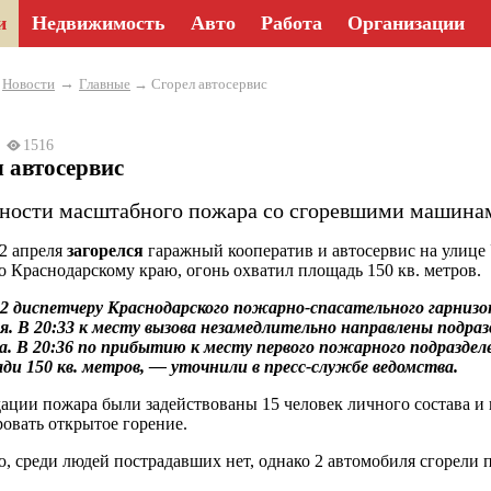
и
Недвижимость
Авто
Работа
Организации
→
→
Новости
Главные
→ Сгорел автосервис
24
1516
 автосервис
ности масштабного пожара со сгоревшими машинам
2 апреля
загорелся
гаражный кооператив и автосервис на улице
о Краснодарскому краю, огонь охватил площадь 150 кв. метров.
2 диспетчеру Краснодарского пожарно-спасательного гарнизо
я. В 20:33 к месту вызова незамедлительно направлены подра
а. В 20:36 по прибытию к месту первого пожарного подраздел
ди 150 кв. метров, — уточнили в пресс-службе ведомства.
ации пожара были задействованы 15 человек личного состава и 
овать открытое горение.
ю, среди людей пострадавших нет, однако 2 автомобиля сгорели 