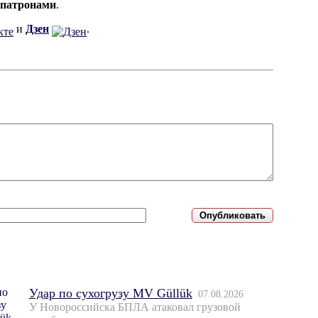
 патронами
.
и
Дзен
.
Удар по сухогрузу MV Güllük
07.08.2026
У Новороссийска БПЛА атаковал грузовой