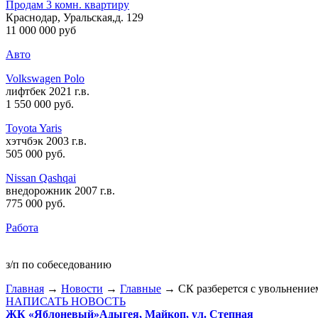
Продам 3 комн. квартиру
Краснодар, Уральская,д. 129
11 000 000 руб
Авто
Volkswagen Polo
лифтбек 2021 г.в.
1 550 000 руб
.
Toyota Yaris
хэтчбэк 2003 г.в.
505 000 руб
.
Nissan Qashqai
внедорожник 2007 г.в.
775 000 руб
.
Работа
з/п по собеседованию
Главная
→
Новости
→
Главные
→ СК разберется с увольнение
НАПИСАТЬ НОВОСТЬ
ЖК «Яблоневый»
Адыгея, Майкоп, ул. Степная