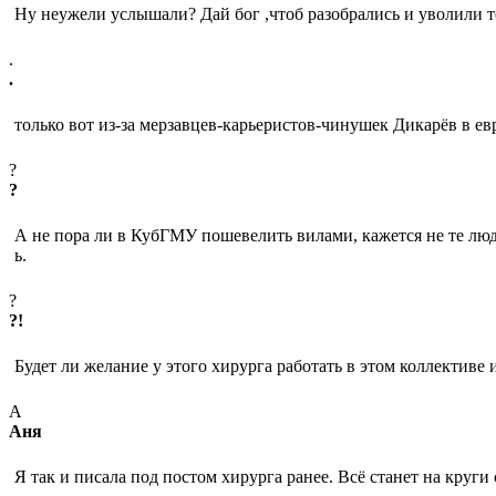
Ну неужели услышали? Дай бог ,чтоб разобрались и уволили те
.
.
только вот из-за мерзавцев-карьеристов-чинушек Дикарёв в е
?
?
А не пора ли в КубГМУ пошевелить вилами, кажется не те люд
ь.
?
?!
Будет ли желание у этого хирурга работать в этом коллективе и
А
Аня
Я так и писала под постом хирурга ранее. Всё станет на круги 