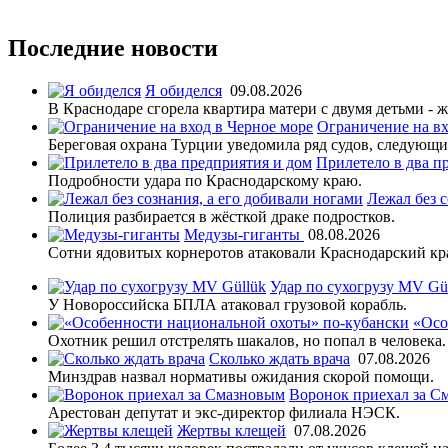
Последние новости
Я обиделся
09.08.2026
В Краснодаре сгорела квартира матери с двумя детьми - 
Ограничение на вх
Береговая охрана Турции уведомила ряд судов, следующи
Прилетело в два п
Подробности удара по Краснодарскому краю.
Лежал без с
Полиция разбирается в жёсткой драке подростков.
Медузы-гиганты
08.08.2026
Сотни ядовитых корнеротов атаковали Краснодарский кр
Удар по сухогрузу MV Gü
У Новороссийска БПЛА атаковал грузовой корабль.
«Осо
Охотник решил отстрелять шакалов, но попал в человека.
Сколько ждать врача
07.08.2026
Минздрав назвал нормативы ожидания скорой помощи.
Воронок приехал за С
Арестован депутат и экс-директор филиала НЭСК.
Жертвы клещей
07.08.2026