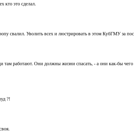
х кто это сделал.
вропу свалил. Уволить всех и люстрировать в этом КубГМУ за по
и там работают. Они должны жизни спасать, - а они как-бы чег
уд ?!
своя.