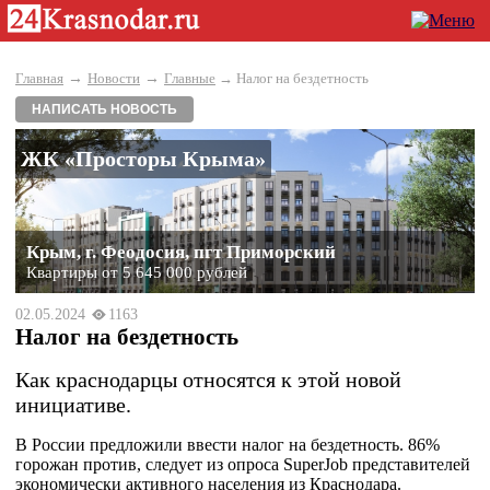
→
→
Главная
Новости
Главные
→ Налог на бездетность
НАПИСАТЬ НОВОСТЬ
ЖК «Просторы Крыма»
Крым, г. Феодосия, пгт Приморский
Квартиры от 5 645 000 рублей
02.05.2024
1163
Налог на бездетность
Как краснодарцы относятся к этой новой
инициативе.
В России предложили ввести налог на бездетность. 86%
горожан против, следует из опроса SuperJob представителей
экономически активного населения из Краснодара.