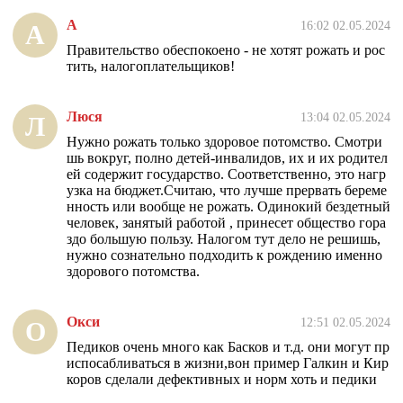
А
16:02 02.05.2024
А
Правительство обеспокоено - не хотят рожать и рос
тить, налогоплательщиков!
Люся
13:04 02.05.2024
Л
Нужно рожать только здоровое потомство. Смотри
шь вокруг, полно детей-инвалидов, их и их родител
ей содержит государство. Соответственно, это нагр
узка на бюджет.Считаю, что лучше прервать береме
нность или вообще не рожать. Одинокий бездетный
человек, занятый работой , принесет общество гора
здо большую пользу. Налогом тут дело не решишь,
нужно сознательно подходить к рождению именно
здорового потомства.
Окси
12:51 02.05.2024
О
Педиков очень много как Басков и т.д. они могут пр
испосабливаться в жизни,вон пример Галкин и Кир
коров сделали дефективных и норм хоть и педики