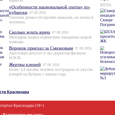
корабль.
БПЛА.
«Особенности национальной охоты» по-
кубански
07.08.2026
Охотник решил отстрелять шакалов, но попал в
человека.
Сколько ждать врача
07.08.2026
Минздрав назвал нормативы ожидания скорой
помощи.
Воронок приехал за Смазновым
07.08.2026
Арестован депутат и экс-директор филиала
НЭСК.
Жертвы клещей
07.08.2026
Более 3,4 тысячи человек пострадали от укусов
клещей на Кубани с начала года.
ости Краснодара
 портал Краснодара (18+)
|
Размещение рекламы