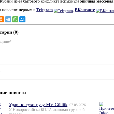
 Кубани из-за бытового конфликта вспыхнула
эпичная массовая
о новостях первым в
Telegram
,
ВКонтакте
арии (0)
бщение*
*
ние новости
Удар по сухогрузу MV Güllük
07.08.2026
У Новороссийска БПЛА атаковал грузовой