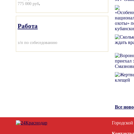
.
775 000 руб
Работа
з/п по собеседованию
Все нов
Городской
Контакты