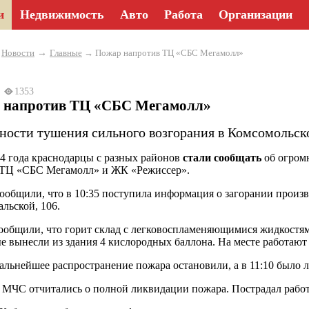
и
Недвижимость
Авто
Работа
Организации
→
→
Новости
Главные
→ Пожар напротив ТЦ «СБС Мегамолл»
24
1353
 напротив ТЦ «СБС Мегамолл»
ности тушения сильного возгорания в Комсомольск
24 года краснодарцы с разных районов
стали сообщать
об огром
 ТЦ «СБС Мегамолл» и ЖК «Режиссер».
общили, что в 10:35 поступила информация о загорании произв
альской, 106.
общили, что горит склад с легковоспламеняющимися жидкостям
 вынесли из здания 4 кислородных баллона. На месте работают 
дальнейшее распространение пожара остановили, а в 11:10 было 
в МЧС отчитались о полной ликвидации пожара. Пострадал работн