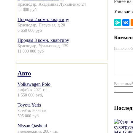
Ранее на
Краснодар, Академика Лукьяненко 24
22 000 руб
Узнавай 
Продам 2 комн. квартиру
Краснодар, Парусная, д.20
6 650 000 руб
Коммент
Продам 3 комн. квартиру
Краснодар, Уральская,д. 129
Ваше соо
11 000 000 руб
Авто
Ваше имя
Volkswagen Polo
лифтбек 2021 г.в.
.
1 550 000 руб
Toyota Yaris
Послед
хэтчбэк 2003 г.в.
.
505 000 руб
Nissan Qashqai
внедорожник 2007 г.в.