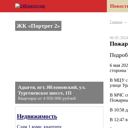
Новост
Главная
ЖК «Портрет 2»
06.05.20
Пожар
Подроб
6 мая 20
стороны
В МЦУ со
улице Ур
Адыгея, пгт. Яблоновский, ул.
Тургеневское шоссе, 1П
В МЧС со
Квартиры от 4 950 000 рублей
Пожарные
В 10:58 
Недвижимость
В 12:47 
Сдам 1 комн. квартиру