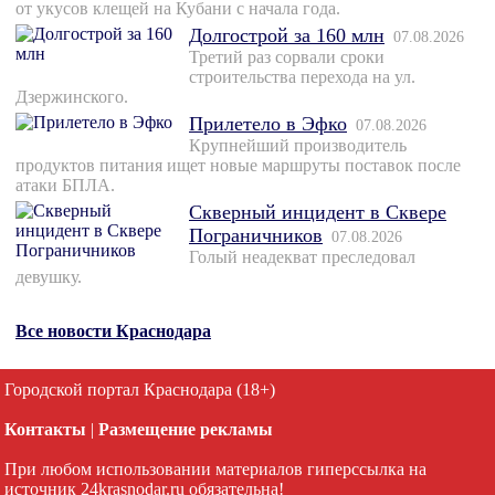
от укусов клещей на Кубани с начала года.
Долгострой за 160 млн
07.08.2026
Третий раз сорвали сроки
строительства перехода на ул.
Дзержинского.
Прилетело в Эфко
07.08.2026
Крупнейший производитель
продуктов питания ищет новые маршруты поставок после
атаки БПЛА.
Скверный инцидент в Сквере
Пограничников
07.08.2026
Голый неадекват преследовал
девушку.
Все новости Краснодара
Городской портал Краснодара (18+)
Контакты
|
Размещение рекламы
При любом использовании материалов гиперссылка на
источник 24krasnodar.ru обязательна!