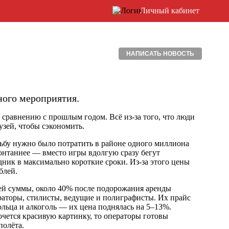
Личный кабинет
НАПИСАТЬ НОВОСТЬ
ного мероприятия.
сравнению с прошлым годом. Всё из-за того, что люди
узей, чтобы сэкономить.
дьбу нужно было потратить в районе одного миллиона
понтаннее — вместо игры вдолгую сразу бегут
дник в максимально короткие сроки. Из-за этого цены
блей.
всей суммы, около 40% после подорожания аренды
аторы, стилисты, ведущие и полиграфисты. Их прайс
льца и алкоголь — их цена поднялась на 5–13%.
очется красивую картинку, то операторы готовы
полёта.