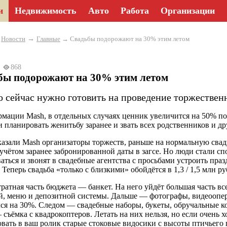
и
Недвижимость
Авто
Работа
Организации
→
→
Новости
Главные
→ Свадьбы подорожают на 30% этим летом
24
868
бы подорожают на 30% этим летом
о сейчас нужно готовить на проведение торжествен
мации Mash, в отдельных случаях ценник увеличится на 50% по 
и планировать женитьбу заранее и звать всех родственников и др
казали Mash организаторы торжеств, раньше на нормальную сва
 учётом заранее забронированной даты в загсе. Но люди стали с
аться и звонят в свадебные агентства с просьбами устроить праз
 Теперь свадьба «только с близкими» обойдётся в 1,3 / 1,5 млн ру
тратная часть бюджета — банкет. На него уйдёт большая часть 
й, меню и депозитной системы. Дальше — фотографы, видеоопер
ся на 30%. Следом — свадебные наборы, букеты, обручальные ко
съёмка с квадрокоптеров. Летать на них нельзя, но если очень х
вать в ваш ролик старые стоковые видосики с высоты птичьего 