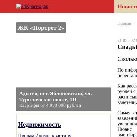
Новост
Главная
ЖК «Портрет 2»
21.05.20
Свадь
Скольк
По инфор
перестал
Как расс
рублей с
Адыгея, пгт. Яблоновский, ул.
расписыв
Тургеневское шоссе, 1П
взлетели.
Квартиры от 4 950 000 рублей
Самая за
заведени
Недвижимость
увеличил
Нюанс — 
вмонтиро
Продам 2 комн. квартиру