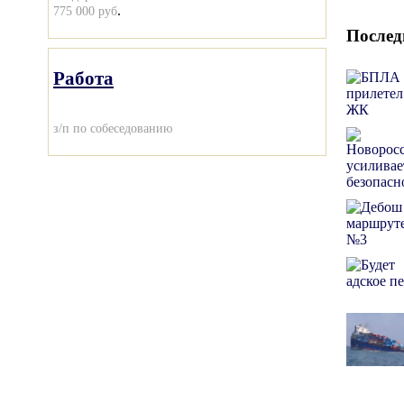
.
775 000 руб
Послед
Работа
з/п по собеседованию