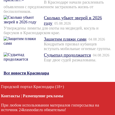
В Краснодаре начали расклеивать
объявления с предложением застраховать жизнь от
беспилотников.
Сколько убьют зверей в 2026
году
05.08.2026
Утверждены лимиты для охоты на медведей, косуль и
барсуков в Краснодарском крае.
Защитим пляжи сами
04.08.2026
Кондратьев призвал кубанцев
вступать мобильные огневые группы.
Судьепад продолжается
04.08.2026
Еще двое судей разжалованы.
Все новости Краснодара
Городской портал Краснодара (18+)
Контакты
|
Размещение рекламы
При любом использовании материалов гиперссылка на
источник 24krasnodar.ru обязательна!