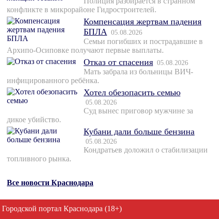
Полиция разбирается в странном
конфликте в микрорайоне Гидростроителей.
Компенсация жертвам падения
БПЛА
05.08.2026
Семьи погибших и пострадавшие в
Архипо-Осиповке получают первые выплаты.
Отказ от спасения
05.08.2026
Мать забрала из больницы ВИЧ-
инфицированного ребёнка.
Хотел обезопасить семью
05.08.2026
Суд вынес приговор мужчине за
дикое убийство.
Кубани дали больше бензина
05.08.2026
Кондратьев доложил о стабилизации
топливного рынка.
Все новости Краснодара
Городской портал Краснодара (18+)