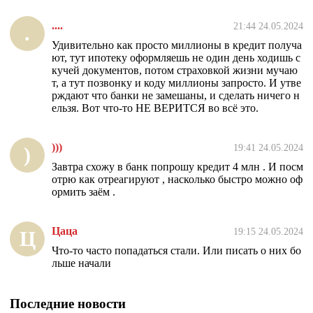
....
21:44 24.05.2024
.
Удивительно как просто миллионы в кредит получа
ют, тут ипотеку оформляешь не один день ходишь с
кучей документов, потом страховкой жизни мучаю
т, а тут позвонку и коду миллионы запросто. И утве
рждают что банки не замешаны, и сделать ничего н
ельзя. Вот что-то НЕ ВЕРИТСЯ во всё это.
)))
19:41 24.05.2024
)
Завтра схожу в банк попрошу кредит 4 млн . И посм
отрю как отреагируют , насколько быстро можно оф
ормить заём .
Цаца
19:15 24.05.2024
Ц
Что-то часто попадаться стали. Или писать о них бо
льше начали
Последние новости