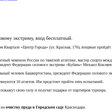
овому экстриму, вход бесплатный.
овом Квартале «Центр Города» (ул. Красная, 176), впервые прой
тный чемпион России по тяжёлой атлетике, мастер спорта между
зидент Федерации силового экстрима «Кубань» Михаил Кокляев
сильный человек Башкортостана, президент Федерации силового э
евнуются 10 атлетов. Им предстоит пройти пять испытаний.
, покажут свою силу и получат подарки от партнёров турнира.
а на
очистку пруда в Городском саду
Краснодара.