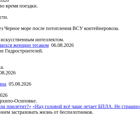
2026
во время поездки.
сти.
рез Черное море после потопления ВСУ контейнеровоза.
 искусственным интеллектом.
шихся женщин тесаком
06.08.2026
не Гидростроителей.
а.
08.2026
ина
05.08.2026
2026
Архипо-Осиповке.
«Над головой всё чаще летает БПЛА. Не страшно
нием застраховать жизнь от беспилотников.