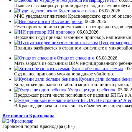
Дебош на маршруте №3
06.08.
Пьяные пассажиры устроили драку с водителем автобуса 
Будет адское пекло
06.08.2026
МЧС уведомляет жителей Краснодарского края об опасно
Высокие риски
06.08.2026
Fesco приостановила прием заявок на отправки судов че
ИИ приговор
06.08.2026
Верховный суд признал законным приговор, написанный
Пугнул засидев
Полиция разбирается в странном конфликте в микрорайо
Отказ от спасения
05.08.2026
Мать забрала из больницы ВИЧ-инфицированного ребёнк
Хотел обезопасить семью
05.
Суд вынес приговор мужчине за дикое убийство.
Кубани дали больше бенз
Кондратьев доложил о стабилизации топливного рынка.
Умер еще один ребенок
05.08.
Продолжает расти число погибших от падения БПЛА в 
В Краснодаре начали расклеивать объявления с предложе
Все новости Краснодара
Городской портал Краснодара (18+)