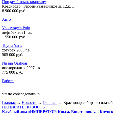
Продам 2 комн. квартиру
Краснодар, Героев-Разведчиков,д. 12,к. 1
8 900 000 руб
Авто
Volkswagen Polo
лифтбек 2021 г.в.
1 550 000 руб
.
Toyota Yaris
хэтчбэк 2003 г.в.
505 000 руб
.
Nissan Qashqai
внедорожник 2007 г.в.
775 000 руб
.
Работа
з/п по собеседованию
Главная
→
Новости
→
Главные
→ Краснодар собирает силачей
НАПИСАТЬ НОВОСТЬ
Клубный дом «ИМПЕРАТОР»
Крым, Евпатория, ул. Крупско